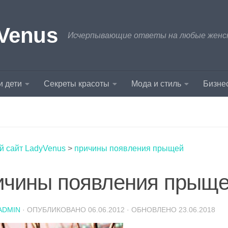
Venus
Исчерпывающие ответы на любые женски
и дети
Секреты красоты
Мода и стиль
Бизнес
й сайт LadyVenus
>
причины появления прыщей
ичины появления прыщ
ADMIN
· ОПУБЛИКОВАНО
06.06.2012
· ОБНОВЛЕНО
23.06.2018