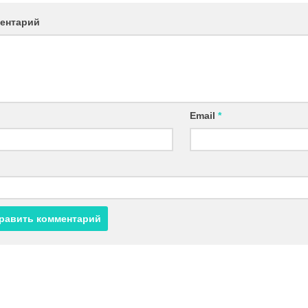
ентарий
Email
*