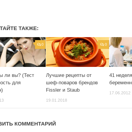
ТАЙТЕ ТАКЖЕ:
0
0
ы ли вы? (Тест
Лучшие рецепты от
41 недел
ность для
шеф-поваров брендов
беременн
н)
Fissler и Staub
17.06.2012
13
19.01.2018
ВИТЬ КОММЕНТАРИЙ