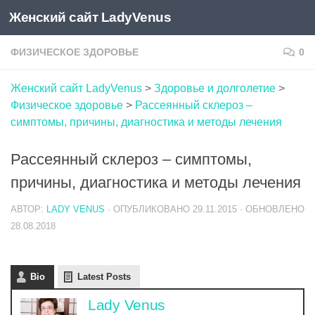
Женский сайт LadyVenus
Skip to content
ФИЗИЧЕСКОЕ ЗДОРОВЬЕ
0
Женский сайт LadyVenus
>
Здоровье и долголетие
>
Физическое здоровье
>
Рассеянный склероз –
симптомы, причины, диагностика и методы лечения
Рассеянный склероз – симптомы,
причины, диагностика и методы лечения
АВТОР:
LADY VENUS
· ОПУБЛИКОВАНО
29.11.2015
· ОБНОВЛЕНО
28.08.2018
Bio
Latest Posts
Lady Venus