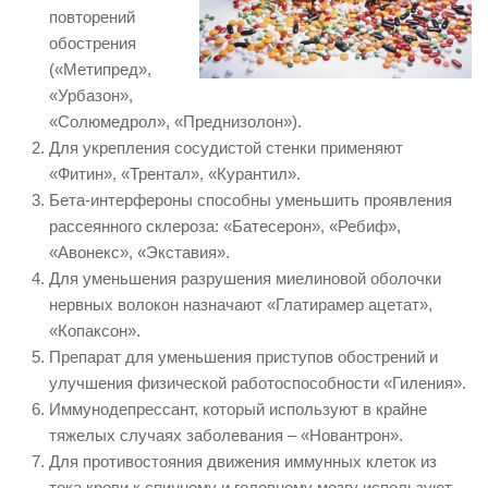
повторений
обострения
(«Метипред»,
«Урбазон»,
«Солюмедрол», «Преднизолон»).
Для укрепления сосудистой стенки применяют
«Фитин», «Трентал», «Курантил».
Бета-интерфероны способны уменьшить проявления
рассеянного склероза: «Батесерон», «Ребиф»,
«Авонекс», «Экставия».
Для уменьшения разрушения миелиновой оболочки
нервных волокон назначают «Глатирамер ацетат»,
«Копаксон».
Препарат для уменьшения приступов обострений и
улучшения физической работоспособности «Гиления».
Иммунодепрессант, который используют в крайне
тяжелых случаях заболевания – «Новантрон».
Для противостояния движения иммунных клеток из
тока крови к спинному и головному мозгу используют