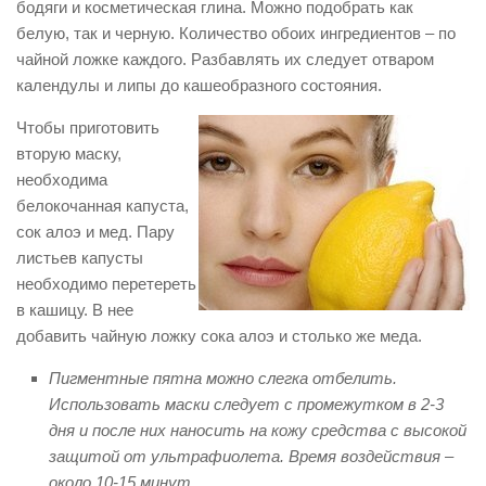
бодяги и косметическая глина. Можно подобрать как
белую, так и черную. Количество обоих ингредиентов – по
чайной ложке каждого. Разбавлять их следует отваром
календулы и липы до кашеобразного состояния.
Чтобы приготовить
вторую маску,
необходима
белокочанная капуста,
сок алоэ и мед. Пару
листьев капусты
необходимо перетереть
в кашицу. В нее
добавить чайную ложку сока алоэ и столько же меда.
Пигментные пятна можно слегка отбелить.
Использовать маски следует с промежутком в 2-3
дня и после них наносить на кожу средства с высокой
защитой от ультрафиолета. Время воздействия –
около 10-15 минут.