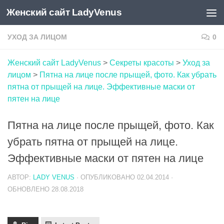
Женский сайт LadyVenus
Skip to content
УХОД ЗА ЛИЦОМ
0
Женский сайт LadyVenus
>
Секреты красоты
>
Уход за
лицом
>
Пятна на лице после прыщей, фото. Как убрать
пятна от прыщей на лице. Эффективные маски от
пятен на лице
Пятна на лице после прыщей, фото. Как
убрать пятна от прыщей на лице.
Эффективные маски от пятен на лице
АВТОР:
LADY VENUS
· ОПУБЛИКОВАНО
02.04.2014
·
ОБНОВЛЕНО
28.08.2018