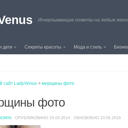
Venus
Исчерпывающие ответы на любые женски
и дети
Секреты красоты
Мода и стиль
Бизнес
й сайт LadyVenus
>
морщины фото
рщины фото
ADMIN
· ОПУБЛИКОВАНО
29.03.2014
· ОБНОВЛЕНО
23.06.2018