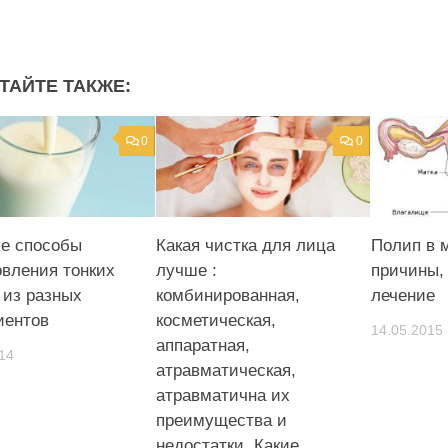
ТАЙТЕ ТАКЖЕ:
0
0
е способы
Какая чистка для лица
Полип в м
овления тонких
лучше :
причины,
 из разных
комбинированная,
лечение
иентов
косметическая,
14.05.2015
аппаратная,
14
атравматическая,
атравматична их
преимущества и
недостатки. Какие