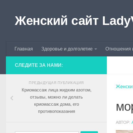
Skip to content
Женский сайт Lady
Главная
Здоровье и долголетие
Отношения 
СЛЕДИТЕ ЗА НАМИ:
ПРЕДЫДУЩАЯ ПУБЛИКАЦИЯ
Женски
Криомассаж лица жидким азотом,
отзывы, можно ли делать
мо
криомассаж дома, его
противопоказания
АВТОР: