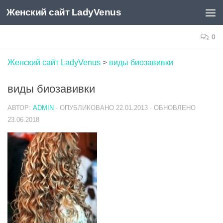
Женский сайт LadyVenus
Skip to content
0
Женский сайт LadyVenus
>
виды биозавивки
виды биозавивки
АВТОР:
ADMIN
· ОПУБЛИКОВАНО
22.01.2013
· ОБНОВЛЕНО
23.06.2018