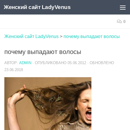
Женский сайт LadyVenus
Skip to content
0
Женский сайт LadyVenus
>
почему выпадают волосы
почему выпадают волосы
АВТОР:
ADMIN
· ОПУБЛИКОВАНО
05.06.2012
· ОБНОВЛЕНО
23.06.2018