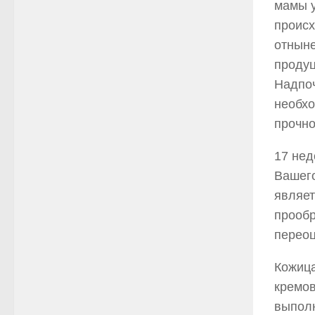
мамы у
происх
отныне
продуц
Надпоч
необхо
прочно
17 нед
Вашего
являет
прообр
переоц
Кожица
кремов
выпол