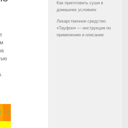
Как приготовить суши в
домашних условиях
Лекарственное средство
«Тауфон» — инструкция по
е
применению и описание
мм
на
тью
.
2
13