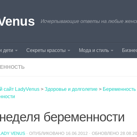
Venus
Исчерпывающие ответы на любые женски
и дети
Секреты красоты
Мода и стиль
Бизнес
ЕННОСТЬ
й сайт LadyVenus
>
Здоровье и долголетие
>
Беременность
нности
 неделя беременности
LADY VENUS
· ОПУБЛИКОВАНО
16.06.2012
· ОБНОВЛЕНО
28.08.2