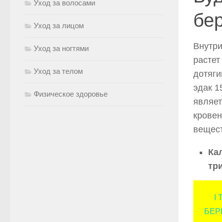
Уход за волосами
бе
Уход за лицом
Внутри
Уход за ногтями
растет
Уход за телом
дотяги
эдак 1
Физическое здоровье
являет
крове
вещест
Ка
тр
I
БЕР