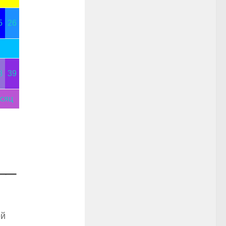
5
26
8
39
есяц
__
ей