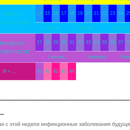
14
15
16
17
18
19
20
21
22
23
24
2
 ТРИМЕСТР
ЕМЕННОСТИ
4 месяц
5 месяц
6 месяц
27
28
29
30
31
32
33
34
35
36
37
3
I ТРИМЕСТР
ЕМЕННОСТИ
7 месяц
8 месяц
9 м
III + …
40
41
42
43
44
______________________
_
я с этой недели инфекционные заболевания будущ