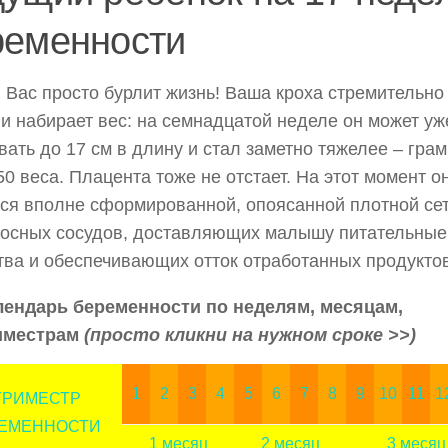
ременности
 Вас просто бурлит жизнь! Ваша кроха стремительно
 и набирает вес: на семнадцатой неделе он может уж
вать до 17 см в длину и стал заметно тяжелее – гра
50 веса. Плацента тоже не отстает. На этот момент о
ся вполне сформированной, опоясанной плотной се
носных сосудов, доставляющих малышу питательные
ва и обеспечивающих отток отработанных продуктов
лендарь беременности по неделям, месяцам,
иместрам
(просто кликни на нужном сроке >>)
1
2
3
4
5
6
7
8
9
10
11
1
 ТРИМЕСТР
ЕМЕННОСТИ
1 месяц
2 месяц
3 месяц