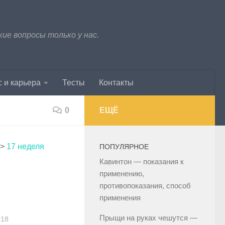
е вопросы только у нас.
 и карьера
Тесты
Контакты
0
ЕЩЁ
>
17 неделя
ПОПУЛЯРНОЕ
Кавинтон — показания к
применению,
противопоказания, способ
применения
Прыщи на руках чешутся —
018