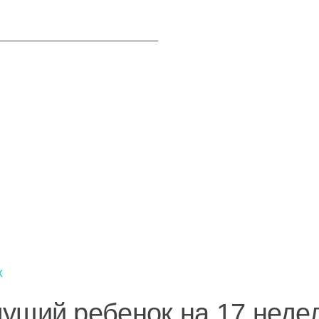
_______________________
х
ущий ребенок на 17 неде