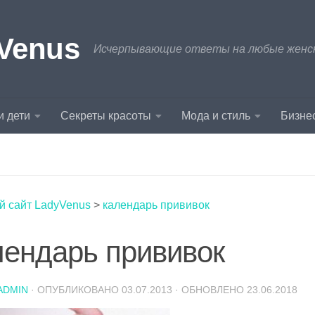
Venus
Исчерпывающие ответы на любые женски
и дети
Секреты красоты
Мода и стиль
Бизнес
й сайт LadyVenus
>
календарь прививок
лендарь прививок
ADMIN
· ОПУБЛИКОВАНО
03.07.2013
· ОБНОВЛЕНО
23.06.2018