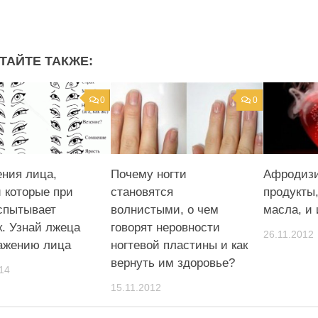
ТАЙТЕ ТАКЖЕ:
0
0
ния лица,
Почему ногти
Афродизи
 которые при
становятся
продукты
спытывает
волнистыми, о чем
масла, и
к. Узнай лжеца
говорят неровности
26.11.2012
ажению лица
ногтевой пластины и как
вернуть им здоровье?
14
15.11.2012