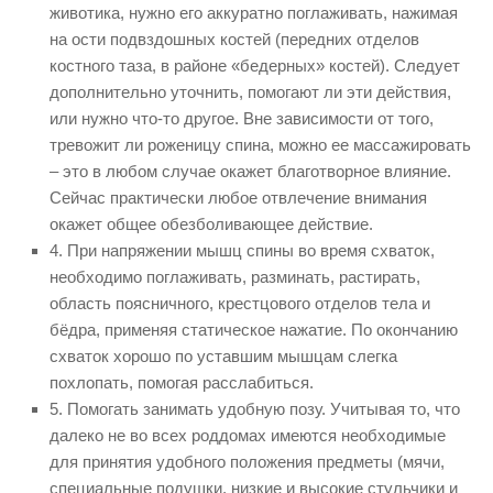
животика, нужно его аккуратно поглаживать, нажимая
на ости подвздошных костей (передних отделов
костного таза, в районе «бедерных» костей). Следует
дополнительно уточнить, помогают ли эти действия,
или нужно что-то другое. Вне зависимости от того,
тревожит ли роженицу спина, можно ее массажировать
– это в любом случае окажет благотворное влияние.
Сейчас практически любое отвлечение внимания
окажет общее обезболивающее действие.
4. При напряжении мышц спины во время схваток,
необходимо поглаживать, разминать, растирать,
область поясничного, крестцового отделов тела и
бёдра, применяя статическое нажатие. По окончанию
схваток хорошо по уставшим мышцам слегка
похлопать, помогая расслабиться.
5. Помогать занимать удобную позу. Учитывая то, что
далеко не во всех роддомах имеются необходимые
для принятия удобного положения предметы (мячи,
специальные подушки, низкие и высокие стульчики и