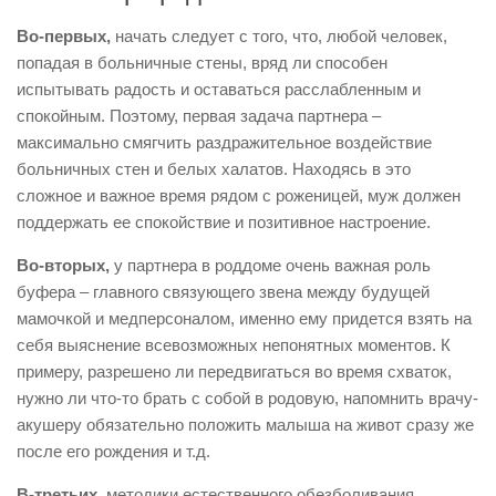
Во-первых,
начать следует с того, что, любой человек,
попадая в больничные стены, вряд ли способен
испытывать радость и оставаться расслабленным и
спокойным. Поэтому, первая задача партнера –
максимально смягчить раздражительное воздействие
больничных стен и белых халатов. Находясь в это
сложное и важное время рядом с роженицей, муж должен
поддержать ее спокойствие и позитивное настроение.
Во-вторых,
у партнера в роддоме очень важная роль
буфера – главного связующего звена между будущей
мамочкой и медперсоналом, именно ему придется взять на
себя выяснение всевозможных непонятных моментов. К
примеру, разрешено ли передвигаться во время схваток,
нужно ли что-то брать с собой в родовую, напомнить врачу-
акушеру обязательно положить малыша на живот сразу же
после его рождения и т.д.
В-третьих,
методики естественного обезболивания