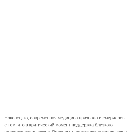
Наконец-то, современная медицина признала и смирилась
с тем, что в критический момент поддержка близкого
человека очень важна. Впрочем, у партнерских родов, как и