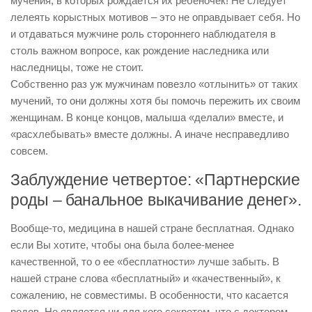
мучения, в которых рождается их ребеночек! Не следует
лелеять корыстных мотивов – это не оправдывает себя. Но
и отдаваться мужчине роль стороннего наблюдателя в
столь важном вопросе, как рождение наследника или
наследницы, тоже не стоит.
Собственно раз уж мужчинам повезло «отлынить» от таких
мучений, то они должны хотя бы помочь пережить их своим
женщинам. В конце концов, малыша «делали» вместе, и
«расхлебывать» вместе должны. А иначе несправедливо
совсем.
Заблуждение четвертое: «Партнерские
роды – банальное выкачивание денег».
Вообще-то, медицина в нашей стране бесплатная. Однако
если Вы хотите, чтобы она была более-менее
качественной, то о ее «бесплатности» лучше забыть. В
нашей стране слова «бесплатный» и «качественный», к
сожалению, не совместимы. В особенности, что касается
родов. Не является ни для кого секретом, что с доктором