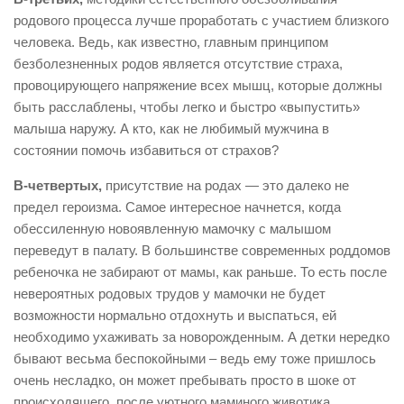
родового процесса лучше проработать с участием близкого
человека. Ведь, как известно, главным принципом
безболезненных родов является отсутствие страха,
провоцирующего напряжение всех мышц, которые должны
быть расслаблены, чтобы легко и быстро «выпустить»
малыша наружу. А кто, как не любимый мужчина в
состоянии помочь избавиться от страхов?
В-четвертых,
присутствие на родах — это далеко не
предел героизма. Самое интересное начнется, когда
обессиленную новоявленную мамочку с малышом
переведут в палату. В большинстве современных роддомов
ребеночка не забирают от мамы, как раньше. То есть после
невероятных родовых трудов у мамочки не будет
возможности нормально отдохнуть и выспаться, ей
необходимо ухаживать за новорожденным. А детки нередко
бывают весьма беспокойными – ведь ему тоже пришлось
очень несладко, он может пребывать просто в шоке от
происходящего, после уютного маминого животика.