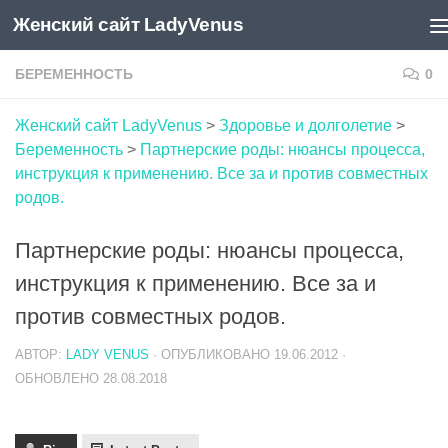
Женский сайт LadyVenus
Skip to content
БЕРЕМЕННОСТЬ
0
Женский сайт LadyVenus
>
Здоровье и долголетие
>
Беременность
>
Партнерские роды: нюансы процесса,
инструкция к применению. Все за и против совместных
родов.
Партнерские роды: нюансы процесса,
инструкция к применению. Все за и
против совместных родов.
АВТОР:
LADY VENUS
· ОПУБЛИКОВАНО
19.06.2012
·
ОБНОВЛЕНО
28.08.2018