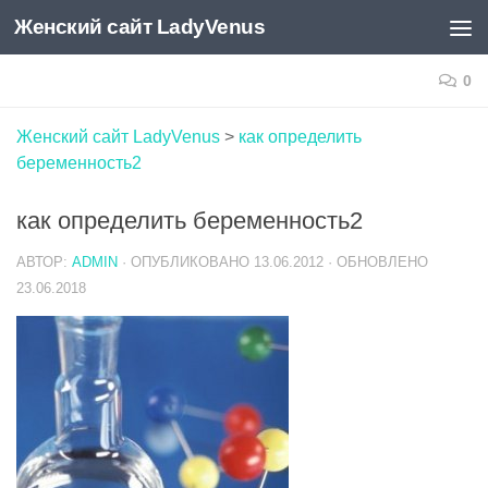
Женский сайт LadyVenus
Skip to content
0
Женский сайт LadyVenus
>
как определить
беременность2
как определить беременность2
АВТОР:
ADMIN
· ОПУБЛИКОВАНО
13.06.2012
· ОБНОВЛЕНО
23.06.2018