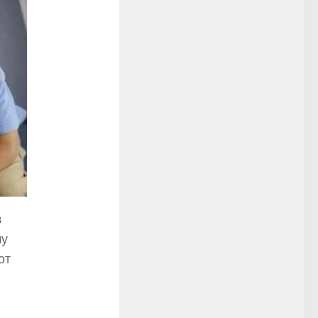
з
му
от