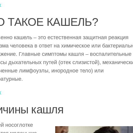
х
О ТАКОЕ КАШЕЛЬ?
енно кашель – это естественная защитная реакция
зма человека в ответ на химическое или бактериаль
жение. Главные симптомы кашля – воспалительные
сы дыхательных путей (отек слизистой), механическ
ченные лимфоузлы, инородное тело) или
атурные.
х
ичины кашля
й носоглотке