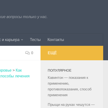
е вопросы только у нас.
 и карьера
Тесты
Контакты
0
ЕЩЁ
оровье
>
Как
ПОПУЛЯРНОЕ
способы лечения
Кавинтон — показания к
применению,
противопоказания, способ
применения
Прыщи на руках чешутся —