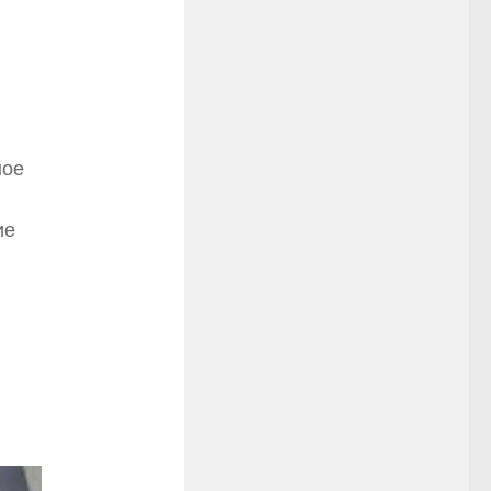
ное
ие