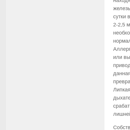
находя
железы
сутки 
2-2,5 
необх
нормал
Аллерг
или вы
привод
данная
превра
Липкая
дыхате
срабат
лишней
Собств