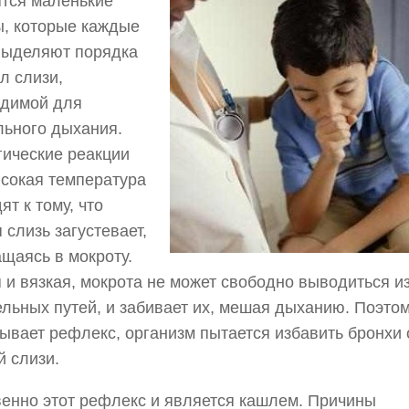
тся маленькие
, которые каждые
выделяют порядка
мл слизи,
одимой для
ьного дыхания.
ические реакции
сокая температура
ят к тому, что
 слизь загустевает,
щаясь в мокроту.
 и вязкая, мокрота не может свободно выводиться и
льных путей, и забивает их, мешая дыханию. Поэто
ывает рефлекс, организм пытается избавить бронхи 
 слизи.
енно этот рефлекс и является кашлем. Причины