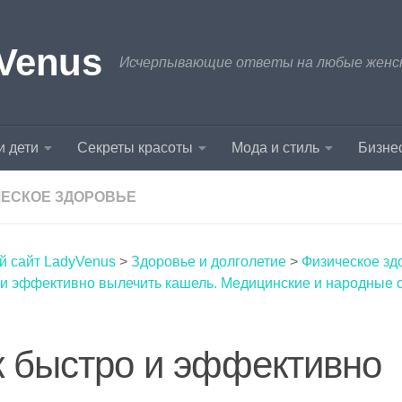
Venus
Исчерпывающие ответы на любые женски
и дети
Секреты красоты
Мода и стиль
Бизнес
ЕСКОЕ ЗДОРОВЬЕ
й сайт LadyVenus
>
Здоровье и долголетие
>
Физическое зд
 и эффективно вылечить кашель. Медицинские и народные 
к быстро и эффективно