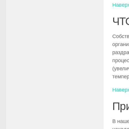
Навер
ЧТ
Собств
органи
раздра
процес
(увели
темпер
Навер
Пр
В наше