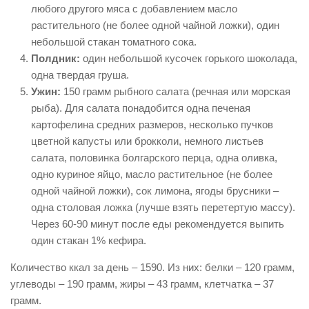
любого другого мяса с добавлением масло
растительного (не более одной чайной ложки), один
небольшой стакан томатного сока.
Полдник:
один небольшой кусочек горького шоколада,
одна твердая груша.
Ужин:
150 грамм рыбного салата (речная или морская
рыба). Для салата понадобится одна печеная
картофелина средних размеров, несколько пучков
цветной капусты или брокколи, немного листьев
салата, половинка болгарского перца, одна оливка,
одно куриное яйцо, масло растительное (не более
одной чайной ложки), сок лимона, ягоды брусники –
одна столовая ложка (лучше взять перетертую массу).
Через 60-90 минут после еды рекомендуется выпить
один стакан 1% кефира.
Количество ккал за день – 1590. Из них: белки – 120 грамм,
углеводы – 190 грамм, жиры – 43 грамм, клетчатка – 37
грамм.