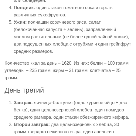
или сельдерея.
Полдник:
один стакан томатного сока и горсть
различных сухофруктов.
Ужин:
полчашки коричневого риса, салат
(белокочанная капуста + зелень), заправленный
маслом растительным (не более одной чайной ложки),
два подсушенных хлебца с отрубями и один грейпфрут
средних размеров.
Количество ккал за день – 1620. Из них: белки – 100 грамм,
углеводы – 235 грамм, жиры – 31 грамм, клетчатка – 25
грамм.
День третий
Завтрак:
яичница-болтунья (одно куриное яйцо + два
белка), один цельнозерновой хлебец, один помидор
среднего размера, один стакан обезжиренного кефира.
Второй завтрак:
два цельнозерновых хлебца, 30
грамм твердого нежирного сыра, один апельсин