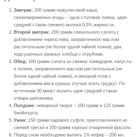
Завтрак:
200 грамм геркулесовой каши,
свежемороженые ягоды – одна столовая ложка, один
средний стакан свежего молока 0,5% жирности.
Второй завтрак:
200 грамм свекольного салата с
добавлением чернослива, заправленного маслом
растительным (не более одной чайной ложки), два
подсушенных ржаных хлебца с отрубями.
Обед:
100 грамм салата из свежих помидоров, капусты
и зелени, заправленного маслом растительным (не
более одной чайной ложки), и овощной плов с
добавлением мяса курицы (лучше взять грудку). По
истечении 30 минут выпить один средний стакан
отвара шиповника.
Полдник:
нежирный творог – 100 грамм и 125 грамм
биойогурта.
Ужин:
150 грамм парового суфле, приготовленного из
свежей трески и 200 грамм хорошо отваренной фасоли.
Перед сном необходимо выпить 1% кефир – 200 мл.