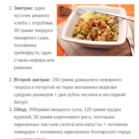
Завтрак:
один
кусочек ржаного
хлеба с отрубями,
30 грамм твердого
нежирного сыра,
половинка
грейпфрута, один
стакан кефира или
ряженки.
Второй завтрак:
150 грамм домашнего нежирного
творога и потертой на терке моловинки моркови
средних размеров + два зубка чеснока и несладкий
йогурт.
Обед:
200грамм овощного супа, 120 грамм грудки
куриной, 50 грамм коричневого риса, полчашки
нарезанных листьев салата или капусты + половина
помидора + половинка нарезанного болгарского перца