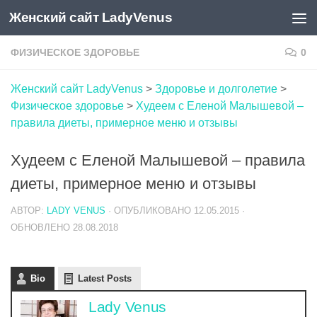
Женский сайт LadyVenus
Skip to content
ФИЗИЧЕСКОЕ ЗДОРОВЬЕ
0
Женский сайт LadyVenus
>
Здоровье и долголетие
>
Физическое здоровье
>
Худеем с Еленой Малышевой –
правила диеты, примерное меню и отзывы
Худеем с Еленой Малышевой – правила
диеты, примерное меню и отзывы
АВТОР:
LADY VENUS
· ОПУБЛИКОВАНО
12.05.2015
·
ОБНОВЛЕНО
28.08.2018
Bio
Latest Posts
Lady Venus