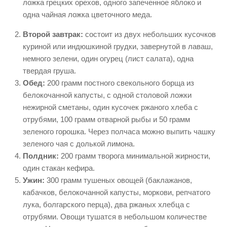
ложка грецких орехов, одного запеченное яблоко и
одна чайная ложка цветочного меда.
Второй завтрак:
состоит из двух небольших кусочков
куриной или индюшкиной грудки, завернутой в лаваш,
немного зелени, один огурец (лист салата), одна
твердая груша.
Обед:
200 грамм постного свекольного борща из
белокочанной капусты, с одной столовой ложки
нежирной сметаны, один кусочек ржаного хлеба с
отрубями, 100 грамм отварной рыбы и 50 грамм
зеленого горошка. Через полчаса можно выпить чашку
зеленого чая с долькой лимона.
Полдник:
200 грамм творога минимальной жирности,
один стакан кефира.
Ужин:
300 грамм тушеных овощей (баклажанов,
кабачков, белокочанной капусты, моркови, репчатого
лука, болгарского перца), два ржаных хлебца с
отрубями. Овощи тушатся в небольшом количестве