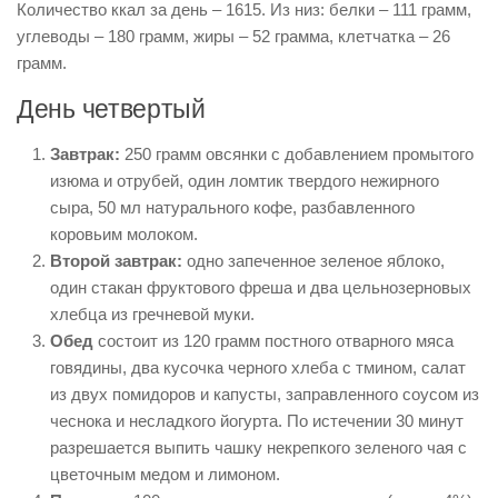
Количество ккал за день – 1615. Из низ: белки – 111 грамм,
углеводы – 180 грамм, жиры – 52 грамма, клетчатка – 26
грамм.
День четвертый
Завтрак:
250 грамм овсянки с добавлением промытого
изюма и отрубей, один ломтик твердого нежирного
сыра, 50 мл натурального кофе, разбавленного
коровьим молоком.
Второй завтрак:
одно запеченное зеленое яблоко,
один стакан фруктового фреша и два цельнозерновых
хлебца из гречневой муки.
Обед
состоит из 120 грамм постного отварного мяса
говядины, два кусочка черного хлеба с тмином, салат
из двух помидоров и капусты, заправленного соусом из
чеснока и несладкого йогурта. По истечении 30 минут
разрешается выпить чашку некрепкого зеленого чая с
цветочным медом и лимоном.