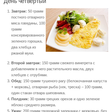
День четвертый
Завтрак:
50 грамм
постного отварного
мяса говядины, 100
грамм
консервированного
зеленого горошка,
два хлебца из
ржаной муки.
Второй завтрак:
150 грамм свежего винегрета с
добавлением в него растительного масла, двух
хлебцев с отрубями.
Обед:
150 грамм тушеного рагу (белокочанная капуста
+ морковь), отварная рыба (хек, треска) – 100 грамм,
один стакан отвара шиповника.
Полдник:
30 грамм грецких орехов и одно зеленое
яблоко среднего размера.
Ужин:
200 грамм творожной запеканки с морковью, без