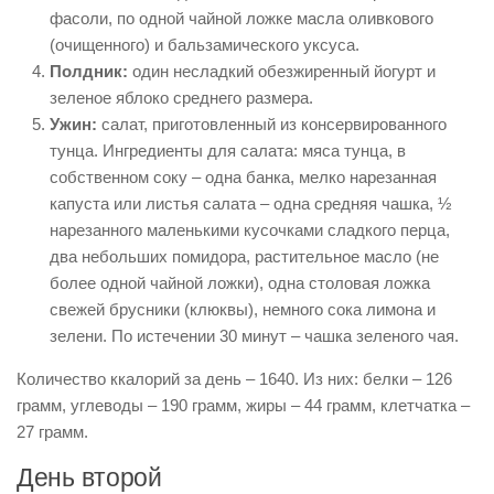
фасоли, по одной чайной ложке масла оливкового
(очищенного) и бальзамического уксуса.
Полдник:
один несладкий обезжиренный йогурт и
зеленое яблоко среднего размера.
Ужин:
салат, приготовленный из консервированного
тунца. Ингредиенты для салата: мяса тунца, в
собственном соку – одна банка, мелко нарезанная
капуста или листья салата – одна средняя чашка, ½
нарезанного маленькими кусочками сладкого перца,
два небольших помидора, растительное масло (не
более одной чайной ложки), одна столовая ложка
свежей брусники (клюквы), немного сока лимона и
зелени. По истечении 30 минут – чашка зеленого чая.
Количество ккалорий за день – 1640. Из них: белки – 126
грамм, углеводы – 190 грамм, жиры – 44 грамм, клетчатка –
27 грамм.
День второй