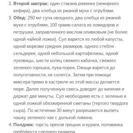
Второй завтрак:
один стакана ряженки (нежирного
кефира), два хлебца из ржаной муки с отрубями.
Обед:
250 мл супа овощного, два хлебца из ржаной
муки с отрубями, 100 грамм салата из помидоров и
петрушки, заправленного маслом оливковым (не более
одной чайной ложки). Суп варится из любой капусты,
одной моркови средних размеров, одного стебля
сельдерея, одной небольшой картофелины, одной
луковицы, шести колец свежего кабачка, свежего
зеленого горошка, лука-порея. Овощи варятся до
полуготовности, не солятся. Затем при помощи
миксера прямо в кастрюле из этой массы делается
пюре. Далее полученную смесь доводят до кипения и
держат две минуты. Суп необходимо есть с зеленью и
одной ложкой обезжиренной сметаны (тертого твердого
сыра). По истечении 30 минут разрешается выпить
чашку зеленого чая с долькой лимона.
Полдник:
горсть орехов грецких и кураги, половинка
грейпфрута среднего размера.