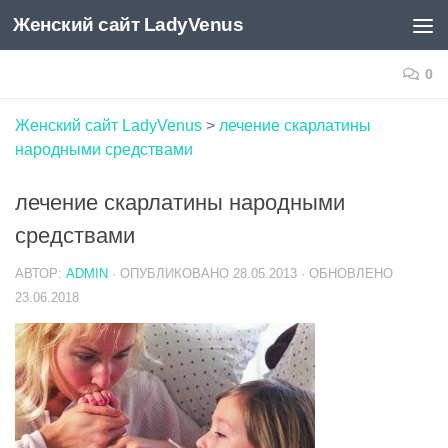
Женский сайт LadyVenus
Skip to content
0
Женский сайт LadyVenus
>
лечение скарлатины
народными средствами
лечение скарлатины народными
средствами
АВТОР:
ADMIN
· ОПУБЛИКОВАНО
28.05.2013
· ОБНОВЛЕНО
23.06.2018