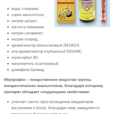
вода; глицерин;
сироп мальтитола;
натрия цитрат;
кислота лимонная;
натрия сахаринат;
натрия хлорид;
ароматизатор апельсиновый 2М16014;
или ароматизатор клубничный 500244Е;
полисорбат 80;
наполнитель ксантановый;
домифена бромид.
Ибупрофен – лекарственное вещество группы
ненаркотических анальгетиков, благодаря которому
препарат обладает следующими свойствами:
угнетает синтез простагландинов (медиаторов
воспаления и боли), благодаря чему замедляется
проведение болевого импульса;