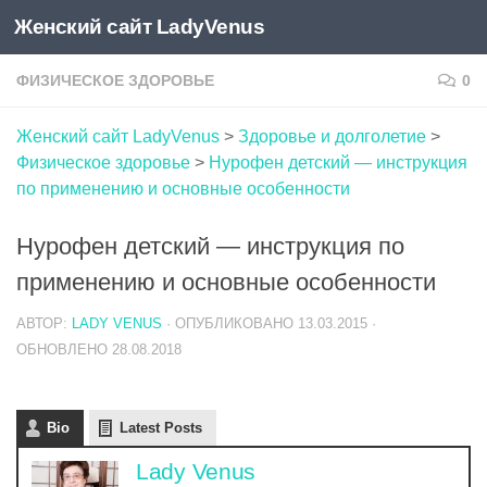
Женский сайт LadyVenus
Skip to content
ФИЗИЧЕСКОЕ ЗДОРОВЬЕ
0
Женский сайт LadyVenus
>
Здоровье и долголетие
>
Физическое здоровье
>
Нурофен детский — инструкция
по применению и основные особенности
Нурофен детский — инструкция по
применению и основные особенности
АВТОР:
LADY VENUS
· ОПУБЛИКОВАНО
13.03.2015
·
ОБНОВЛЕНО
28.08.2018
Bio
Latest Posts
Lady Venus