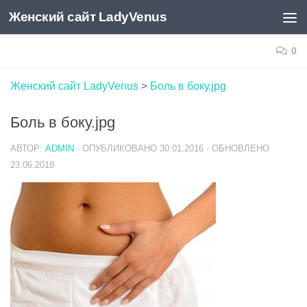
Женский сайт LadyVenus
Skip to content
0
Женский сайт LadyVenus
>
Боль в боку.jpg
Боль в боку.jpg
АВТОР:
ADMIN
· ОПУБЛИКОВАНО
30.01.2016
· ОБНОВЛЕНО
23.06.2018