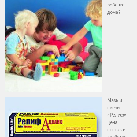
ребенка
дома?
Мазь и
свечи
«Релиф» –
цена,
состав и
свойства,