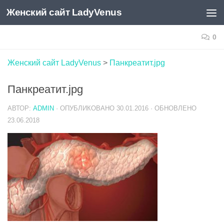
Женский сайт LadyVenus
Skip to content
0
Женский сайт LadyVenus
>
Панкреатит.jpg
Панкреатит.jpg
АВТОР:
ADMIN
· ОПУБЛИКОВАНО
30.01.2016
· ОБНОВЛЕНО
23.06.2018