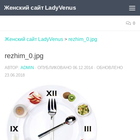
Женский сайт LadyVenus
Skip to content
0
Женский сайт LadyVenus
>
rezhim_0.jpg
rezhim_0.jpg
АВТОР:
ADMIN
· ОПУБЛИКОВАНО
06.12.2014
· ОБНОВЛЕНО
23.06.2018