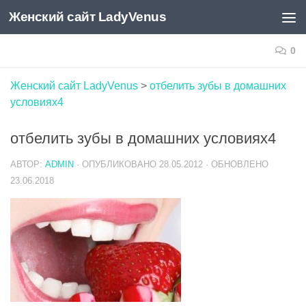
Женский сайт LadyVenus
Skip to content
0
Женский сайт LadyVenus
>
отбелить зубы в домашних
условиях4
отбелить зубы в домашних условиях4
АВТОР:
ADMIN
· ОПУБЛИКОВАНО
28.05.2012
· ОБНОВЛЕНО
23.06.2018