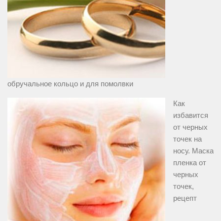
обручальное кольцо и для помолвки
Как
избавится
от черных
точек на
носу. Маска
пленка от
черных
точек,
рецепт