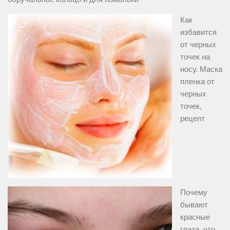
Как
избавится
от черных
точек на
носу. Маска
пленка от
черных
точек,
рецепт
Почему
бывают
красные
глаза, что