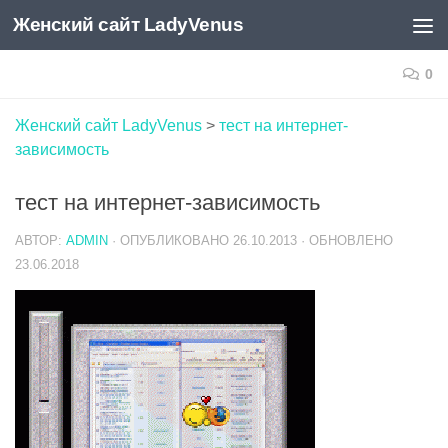
Женский сайт LadyVenus
Skip to content
0
Женский сайт LadyVenus
>
тест на интернет-
зависимость
тест на интернет-зависимость
АВТОР:
ADMIN
· ОПУБЛИКОВАНО
26.10.2013
· ОБНОВЛЕНО
23.06.2018