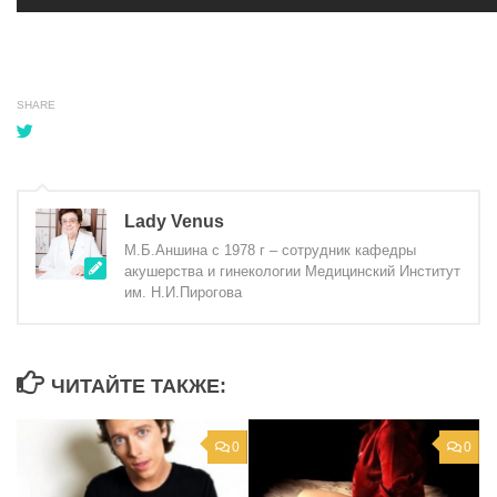
SHARE
Lady Venus
М.Б.Аншина с 1978 г – сотрудник кафедры
акушерства и гинекологии Медицинский Институт
им. Н.И.Пирогова
ЧИТАЙТЕ ТАКЖЕ:
0
0