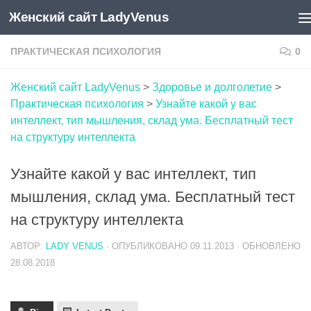
Женский сайт LadyVenus
Skip to content
ПРАКТИЧЕСКАЯ ПСИХОЛОГИЯ
0
Женский сайт LadyVenus
>
Здоровье и долголетие
>
Практическая психология
>
Узнайте какой у вас
интеллект, тип мышления, склад ума. Бесплатный тест
на структуру интеллекта
Узнайте какой у вас интеллект, тип
мышления, склад ума. Бесплатный тест
на структуру интеллекта
АВТОР:
LADY VENUS
· ОПУБЛИКОВАНО
09.11.2013
· ОБНОВЛЕНО
28.08.2018