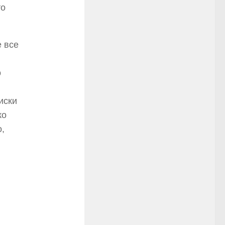
то
е все
о
иски
ко
,