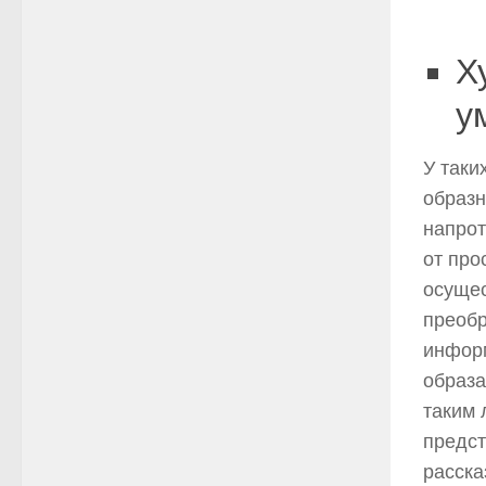
Х
у
У таки
образн
напрот
от про
осуще
преоб
инфор
образа
таким 
предст
расска