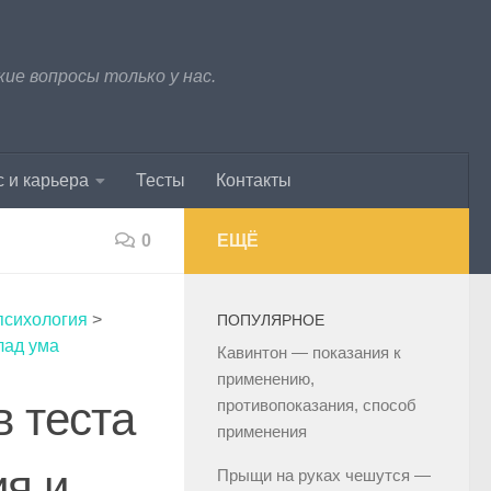
е вопросы только у нас.
 и карьера
Тесты
Контакты
0
ЕЩЁ
психология
>
ПОПУЛЯРНОЕ
лад ума
Кавинтон — показания к
применению,
в теста
противопоказания, способ
применения
ия и
Прыщи на руках чешутся —