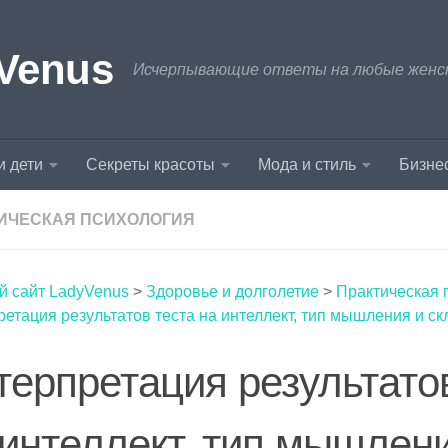
Venus
Исчерпывающие ответы на любые женски
и дети
Секреты красоты
Мода и стиль
Бизнес
ИЧЕСКАЯ ПСИХОЛОГИЯ
й сайт LadyVenus
>
Здоровье и долголетие
>
Практическая 
етация результатов теста на интеллект, тип мышления и ск
терпретация результато
 интеллект, тип мышлен