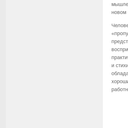
мышлен
новом 
Челове
«пропу
предст
воспри
практи
и стих
облада
хороши
работни