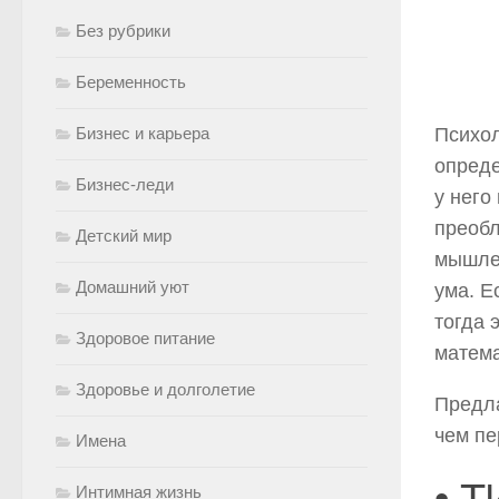
Без рубрики
Беременность
Бизнес и карьера
Психол
опреде
Бизнес-леди
у него
преобл
Детский мир
мышлен
Домашний уют
ума. Е
тогда 
Здоровое питание
матем
Здоровье и долголетие
Предла
чем пе
Имена
• 
Интимная жизнь