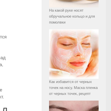
На какой руке носят
обручальное кольцо и для
помолвки
тся
лад
а,
Как избавится от черных
точек на носу. Маска пленка
е
от черных точек, рецепт
т.
АД