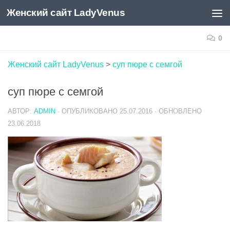
Женский сайт LadyVenus
Skip to content
0
Женский сайт LadyVenus
>
суп пюре с семгой
суп пюре с семгой
АВТОР:
ADMIN
· ОПУБЛИКОВАНО
25.07.2016
· ОБНОВЛЕНО
23.06.2018