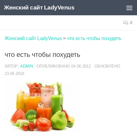
Женский сайт LadyVenus
Skip to content
0
Женский сайт LadyVenus
>
что есть чтобы похудеть
что есть чтобы похудеть
АВТОР:
ADMIN
· ОПУБЛИКОВАНО
04.06.2012
· ОБНОВЛЕНО
23.06.2018