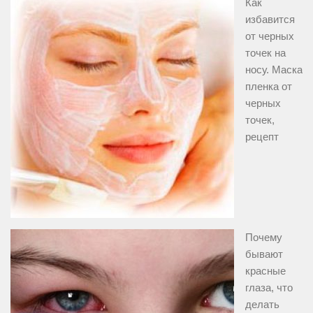
Как
избавится
от черных
точек на
носу. Маска
пленка от
черных
точек,
рецепт
Почему
бывают
красные
глаза, что
делать