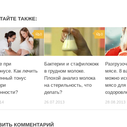
ТАЙТЕ ТАКЖЕ:
0
0
е при
Бактерии и стафилококк
Разгрузо
онусе. Как лечить
в грудном молоке.
мясе. 8 в
нный тонус
Плохой анализ молока
можно ис
при
на стерильность, что
мясо для
нности?
делать?
оздоровл
14
26.07.2013
28.08.2013
ВИТЬ КОММЕНТАРИЙ