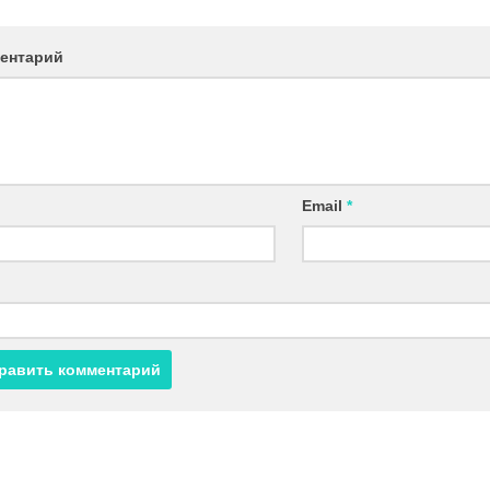
ентарий
Email
*