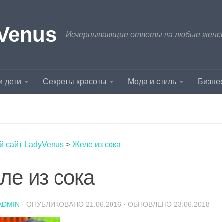
Venus
Исчерпывающие ответы на любые женски
и дети
Секреты красоты
Мода и стиль
Бизнес
й сайт LadyVenus
>
Желе из сока
ле из сока
ADMIN
· ОПУБЛИКОВАНО
21.06.2016
· ОБНОВЛЕНО
23.06.2018