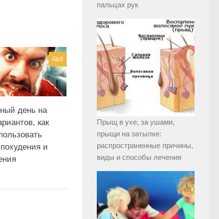
пальцах рук
0
чный день на
ариантов, как
Прыщ в ухе, за ушами,
прыщи на затылке:
пользовать
распространенные причины,
 похудения и
виды и способы лечения
ения