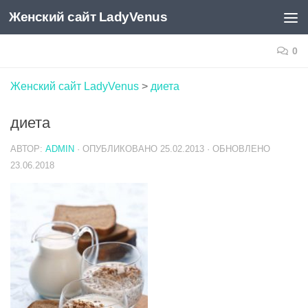
Женский сайт LadyVenus
Skip to content
0
Женский сайт LadyVenus
>
диета
диета
АВТОР:
ADMIN
· ОПУБЛИКОВАНО
25.02.2013
· ОБНОВЛЕНО
23.06.2018