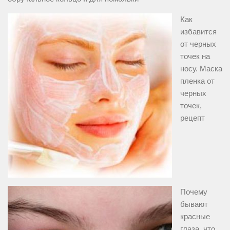
Как
избавится
от черных
точек на
носу. Маска
пленка от
черных
точек,
рецепт
Почему
бывают
красные
глаза, что