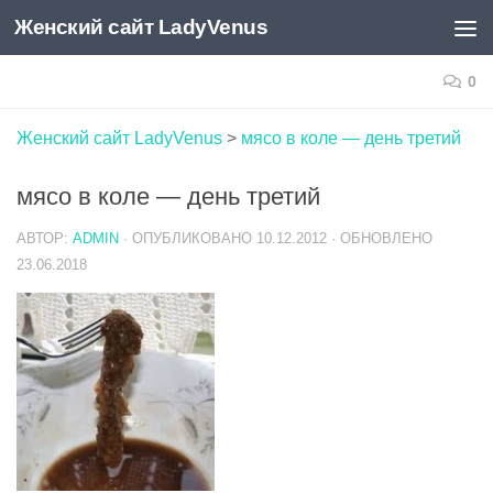
Женский сайт LadyVenus
Skip to content
0
Женский сайт LadyVenus
>
мясо в коле — день третий
мясо в коле — день третий
АВТОР:
ADMIN
· ОПУБЛИКОВАНО
10.12.2012
· ОБНОВЛЕНО
23.06.2018