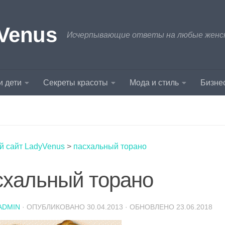
Venus
Исчерпывающие ответы на любые женски
и дети
Секреты красоты
Мода и стиль
Бизнес
й сайт LadyVenus
>
пасхальный торано
схальный торано
ADMIN
· ОПУБЛИКОВАНО
30.04.2013
· ОБНОВЛЕНО
23.06.2018