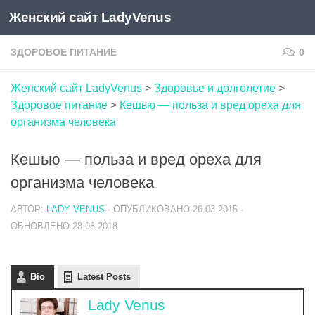
Женский сайт LadyVenus
Skip to content
ЗДОРОВОЕ ПИТАНИЕ
0
Женский сайт LadyVenus
>
Здоровье и долголетие
>
Здоровое питание
>
Кешью — польза и вред ореха для
организма человека
Кешью — польза и вред ореха для
организма человека
АВТОР:
LADY VENUS
· ОПУБЛИКОВАНО
26.03.2015
·
ОБНОВЛЕНО
28.08.2018
Bio
Latest Posts
Lady Venus