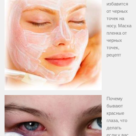
избавится
от черных
точек на
носу. Маска
пленка от
черных
точек,
рецепт
Почему
бывают
красные
глаза, что
делать
если у вас