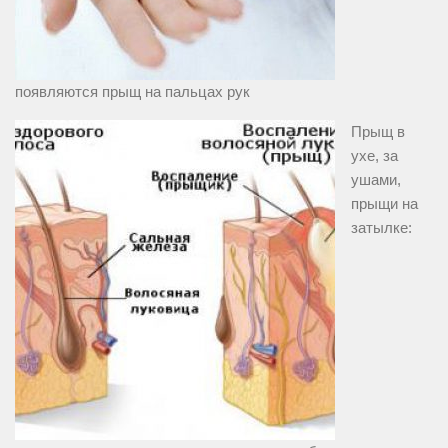
появляются прыщ на пальцах рук
Прыщ в
ухе, за
ушами,
прыщи на
затылке: