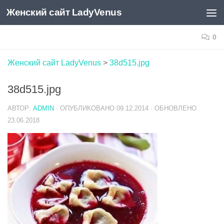
Женский сайт LadyVenus
Skip to content
0
Женский сайт LadyVenus
>
38d515.jpg
38d515.jpg
АВТОР:
ADMIN
· ОПУБЛИКОВАНО
09.12.2014
· ОБНОВЛЕНО
23.06.2018