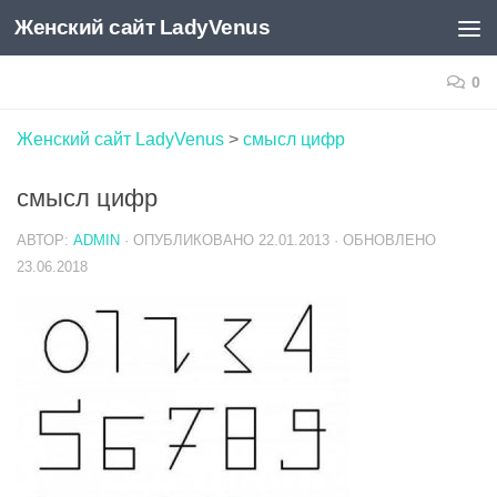
Женский сайт LadyVenus
Skip to content
0
Женский сайт LadyVenus
>
смысл цифр
смысл цифр
АВТОР:
ADMIN
· ОПУБЛИКОВАНО
22.01.2013
· ОБНОВЛЕНО
23.06.2018