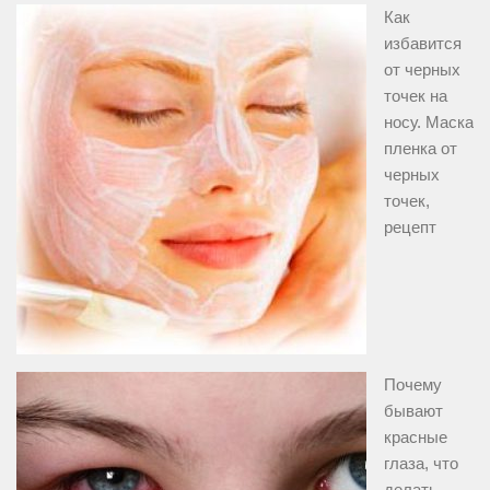
Как
избавится
от черных
точек на
носу. Маска
пленка от
черных
точек,
рецепт
Почему
бывают
красные
глаза, что
делать