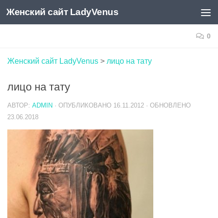
Женский сайт LadyVenus
Skip to content
0
Женский сайт LadyVenus
>
лицо на тату
лицо на тату
АВТОР:
ADMIN
· ОПУБЛИКОВАНО
16.11.2012
· ОБНОВЛЕНО
23.06.2018