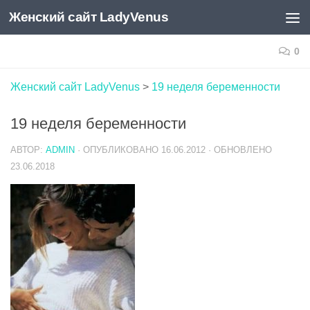
Женский сайт LadyVenus
Skip to content
0
Женский сайт LadyVenus
>
19 неделя беременности
19 неделя беременности
АВТОР:
ADMIN
· ОПУБЛИКОВАНО
16.06.2012
· ОБНОВЛЕНО
23.06.2018