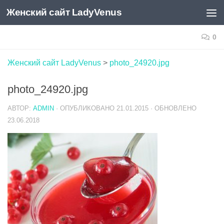
Женский сайт LadyVenus
Skip to content
0
Женский сайт LadyVenus
>
photo_24920.jpg
photo_24920.jpg
АВТОР:
ADMIN
· ОПУБЛИКОВАНО
21.01.2015
· ОБНОВЛЕНО
23.06.2018