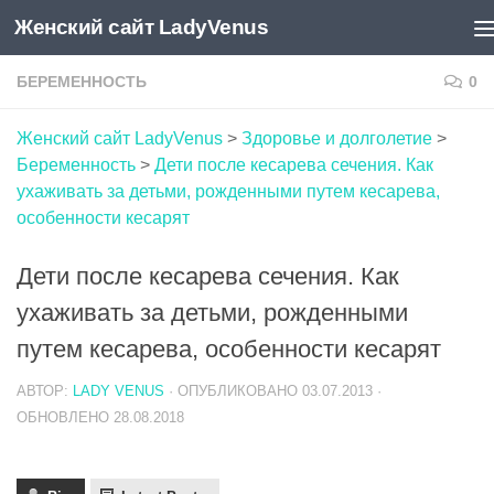
Женский сайт LadyVenus
Skip to content
БЕРЕМЕННОСТЬ
0
Женский сайт LadyVenus
>
Здоровье и долголетие
>
Беременность
>
Дети после кесарева сечения. Как
ухаживать за детьми, рожденными путем кесарева,
особенности кесарят
Дети после кесарева сечения. Как
ухаживать за детьми, рожденными
путем кесарева, особенности кесарят
АВТОР:
LADY VENUS
· ОПУБЛИКОВАНО
03.07.2013
·
ОБНОВЛЕНО
28.08.2018