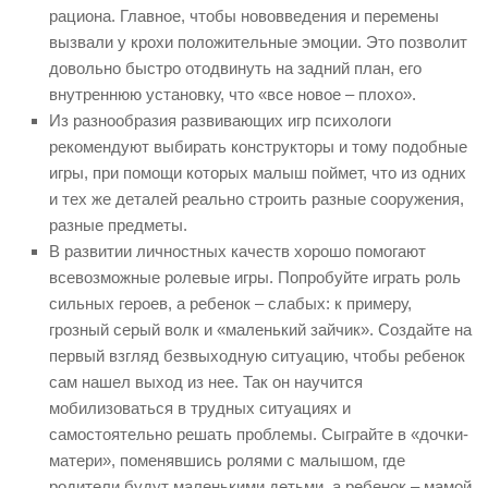
рациона. Главное, чтобы нововведения и перемены
вызвали у крохи положительные эмоции. Это позволит
довольно быстро отодвинуть на задний план, его
внутреннюю установку, что «все новое – плохо».
Из разнообразия развивающих игр психологи
рекомендуют выбирать конструкторы и тому подобные
игры, при помощи которых малыш поймет, что из одних
и тех же деталей реально строить разные сооружения,
разные предметы.
В развитии личностных качеств хорошо помогают
всевозможные ролевые игры. Попробуйте играть роль
сильных героев, а ребенок – слабых: к примеру,
грозный серый волк и «маленький зайчик». Создайте на
первый взгляд безвыходную ситуацию, чтобы ребенок
сам нашел выход из нее. Так он научится
мобилизоваться в трудных ситуациях и
самостоятельно решать проблемы. Сыграйте в «дочки-
матери», поменявшись ролями с малышом, где
родители будут маленькими детьми, а ребенок – мамой