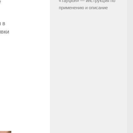
«Тауфон» — инструкция по
е
применению и описание
 в
ивки