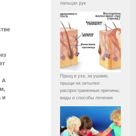
пальцах рук
стве
ьез
ет
Прыщ в ухе, за ушами,
 А
прыщи на затылке:
м,
распространенные причины,
 и
виды и способы лечения