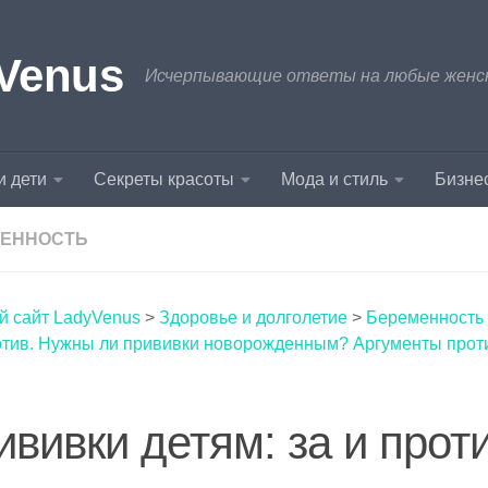
Venus
Исчерпывающие ответы на любые женски
и дети
Секреты красоты
Мода и стиль
Бизнес
ЕННОСТЬ
й сайт LadyVenus
>
Здоровье и долголетие
>
Беременность
ротив. Нужны ли прививки новорожденным? Аргументы прот
ививки детям: за и проти