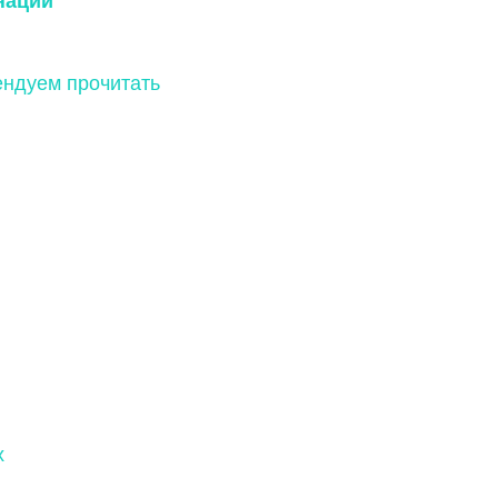
нации
ндуем прочитать
х