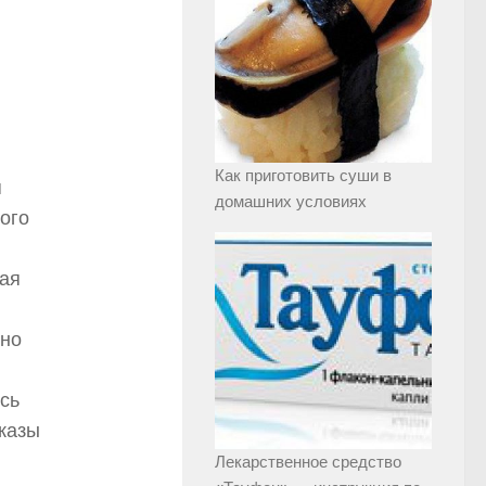
Как приготовить суши в
я
домашних условиях
дого
ная
тно
сь
казы
Лекарственное средство