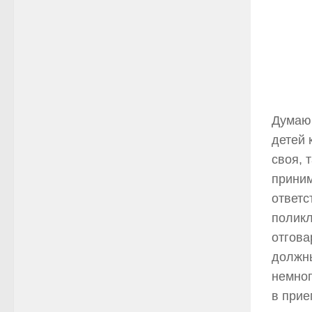
Думаю,
детей 
своя, 
приним
ответс
поликл
отгова
должны
немног
в прие