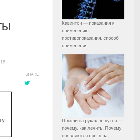
ты
Кавинтон — показания к
применению,
противопоказания, способ
применения
018
SHARE
тут
Прыщи на руках чешутся —
почему, как лечить. Почему
появляются прыщ на