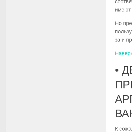
соотве
имеют 
Но пре
пользу
за и п
Навер
• 
ПР
АР
ВА
К сожа