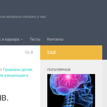
е вопросы только у нас.
 и карьера
Тесты
Контакты
0
ЕЩЁ
>
Прививки детям:
ПОПУЛЯРНОЕ
ив вакцинации и
в.