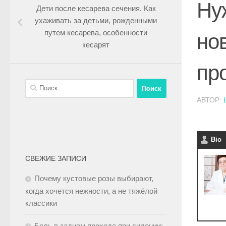
Ну
Дети после кесарева сечения. Как
ухаживать за детьми, рожденными
путем кесарева, особенности
но
кесарят
пр
АВТОР:
Bio
СВЕЖИЕ ЗАПИСИ
Почему кустовые розы выбирают,
когда хочется нежности, а не тяжёлой
классики
Боль в заднем проходе при сидении: