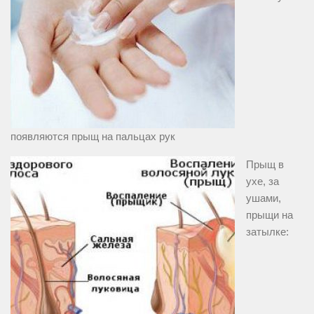
появляются прыщ на пальцах рук
Прыщ в
ухе, за
ушами,
прыщи на
затылке: