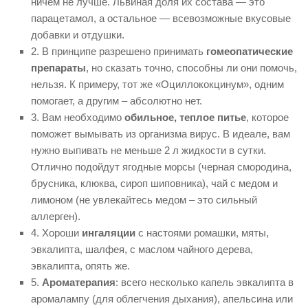
ничем не лучше. Львиная доля их состава — это
парацетамол, а остальное — всевозможные вкусовые
добавки и отдушки.
2. В принципе разрешено принимать
гомеопатические
препараты
, но сказать точно, способны ли они помочь,
нельзя. К примеру, тот же «Оциллококцинум», одним
помогает, а другим – абсолютно нет.
3. Вам необходимо
обильное, теплое питье
, которое
поможет вымывать из организма вирус. В идеале, вам
нужно выпивать не меньше 2 л жидкости в сутки.
Отлично подойдут ягодные морсы (черная смородина,
брусника, клюква, сироп шиповника), чай с медом и
лимоном (не увлекайтесь медом – это сильный
аллерген).
4. Хороши
ингаляции
с настоями ромашки, мяты,
эвкалипта, шалфея, с маслом чайного дерева,
эвкалипта, опять же.
5.
Ароматерапия
: всего несколько капель эвкалипта в
аромалампу (для облегчения дыхания), апельсина или