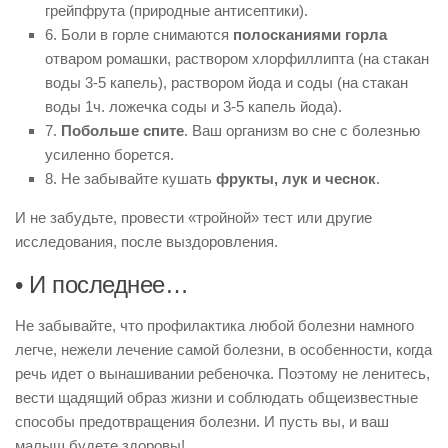
грейпфрута (природные антисептики).
6. Боли в горле снимаются
полосканиями горла
отваром ромашки, раствором хлорфиллипта (на стакан
воды 3-5 капель), раствором йода и соды (на стакан
воды 1ч. ложечка соды и 3-5 капель йода).
7.
Побольше спите
. Ваш организм во сне с болезнью
усиленно борется.
8. Не забывайте кушать
фрукты, лук и чеснок
.
И не забудьте, провести «тройной» тест или другие
исследования, после выздоровления.
• И последнее…
Не забывайте, что профилактика любой болезни намного
легче, нежели лечение самой болезни, в особенности, когда
речь идет о вынашивании ребеночка. Поэтому не ленитесь,
вести щадящий образ жизни и соблюдать общеизвестные
способы предотвращения болезни. И пусть вы, и ваш
малыш будете здоровы!