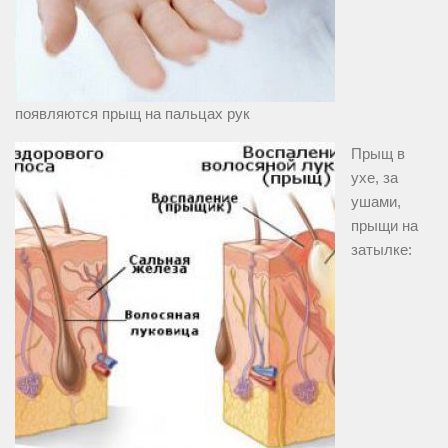
появляются прыщ на пальцах рук
Прыщ в
ухе, за
ушами,
прыщи на
затылке: