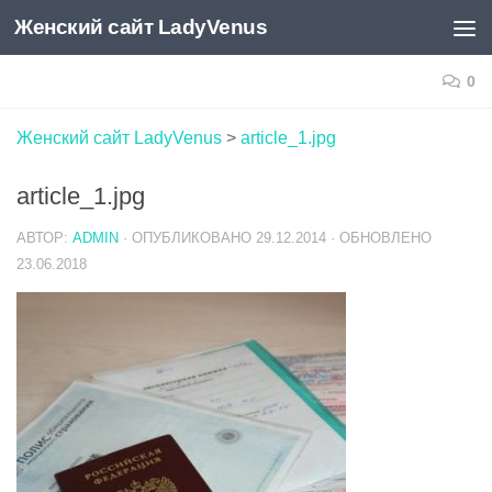
Женский сайт LadyVenus
Skip to content
0
Женский сайт LadyVenus
>
article_1.jpg
article_1.jpg
АВТОР:
ADMIN
· ОПУБЛИКОВАНО
29.12.2014
· ОБНОВЛЕНО
23.06.2018