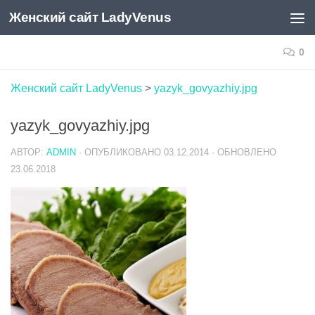
Женский сайт LadyVenus
Skip to content
0
Женский сайт LadyVenus
>
yazyk_govyazhiy.jpg
yazyk_govyazhiy.jpg
АВТОР:
ADMIN
· ОПУБЛИКОВАНО
03.12.2014
· ОБНОВЛЕНО
23.06.2018