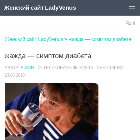
Женский сайт LadyVenus
Skip to content
0
Женский сайт LadyVenus
>
жажда — симптом диабета
жажда — симптом диабета
АВТОР:
ADMIN
· ОПУБЛИКОВАНО
05.02.2013
· ОБНОВЛЕНО
23.06.2018