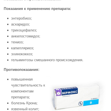
Показания к применению препарата:
энтеробиоз;
аскаридоз;
трихоцефалез;
анкилостомидоз;
тениоз;
капилляриоз;
эхинококкоз;
гельминтозы смешанного происхождения.
Противопоказания:
повышенная
чувствительность к
компонентам
препарата;
болезнь Крона;
язвенный колит;