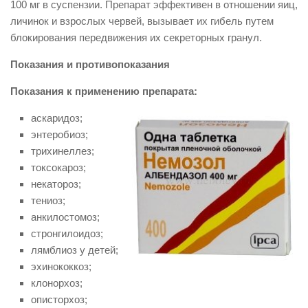
100 мг в суспензии. Препарат эффективен в отношении яиц,
личинок и взрослых червей, вызывает их гибель путем
блокирования передвижения их секреторных гранул.
Показания и противопоказания
Показания к применению препарата:
аскаридоз;
энтеробиоз;
трихинеллез;
токсокароз;
некатороз;
тениоз;
анкилостомоз;
стронгилоидоз;
лямблиоз у детей;
эхинококкоз;
клонорхоз;
описторхоз;