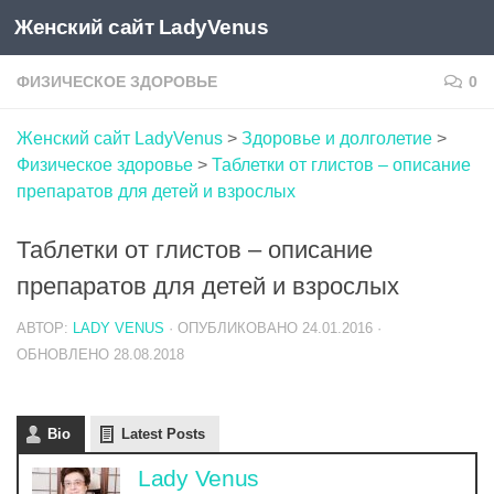
Женский сайт LadyVenus
Skip to content
ФИЗИЧЕСКОЕ ЗДОРОВЬЕ
0
Женский сайт LadyVenus
>
Здоровье и долголетие
>
Физическое здоровье
>
Таблетки от глистов – описание
препаратов для детей и взрослых
Таблетки от глистов – описание
препаратов для детей и взрослых
АВТОР:
LADY VENUS
· ОПУБЛИКОВАНО
24.01.2016
·
ОБНОВЛЕНО
28.08.2018
Bio
Latest Posts
Lady Venus