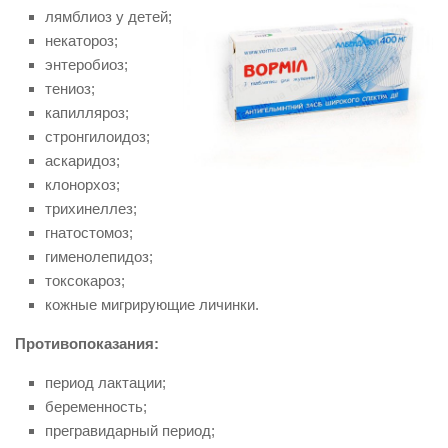
лямблиоз у детей;
некатороз;
энтеробиоз;
тениоз;
капилляроз;
стронгилоидоз;
аскаридоз;
клонорхоз;
трихинеллез;
гнатостомоз;
гименолепидоз;
токсокароз;
кожные мигрирующие личинки.
Противопоказания:
период лактации;
беременность;
прегравидарный период;