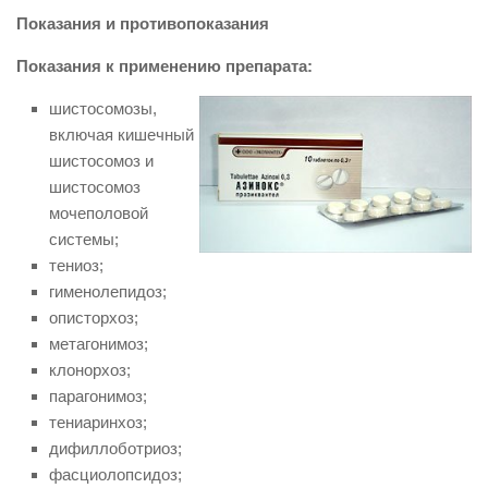
Показания и противопоказания
Показания к применению препарата:
шистосомозы,
включая кишечный
шистосомоз и
шистосомоз
мочеполовой
системы;
тениоз;
гименолепидоз;
описторхоз;
метагонимоз;
клонорхоз;
парагонимоз;
тениаринхоз;
дифиллоботриоз;
фасциолопсидоз;