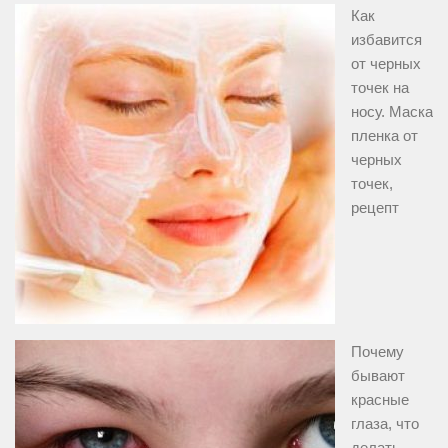
Как
избавится
от черных
точек на
носу. Маска
пленка от
черных
точек,
рецепт
Почему
бывают
красные
глаза, что
делать