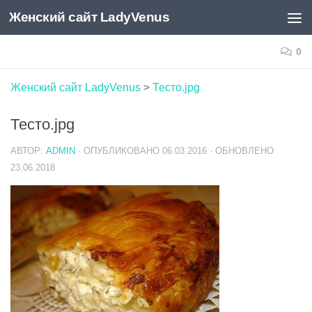
Женский сайт LadyVenus
Skip to content
0
Женский сайт LadyVenus
>
Тесто.jpg
Тесто.jpg
АВТОР:
ADMIN
· ОПУБЛИКОВАНО
06.03.2016
· ОБНОВЛЕНО
23.06.2018