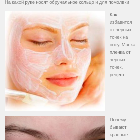
На какой руке носят обручальное кольцо и для помолвки
Как
избавится
от черных
точек на
носу. Маска
пленка от
черных
точек,
рецепт
Почему
бывают
красные