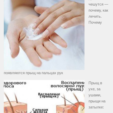
чешутся —
почему, как
лечить.
Почему
появляются прыщ на пальцах рук
Прыщ в
ухе, за
ушами,
прыщи на
затылке: