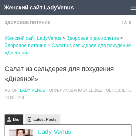
Женский сайт LadyVenus
Skip to content
ЗДОРОВОЕ ПИТАНИЕ
0
Женский сайт LadyVenus
>
Здоровье и долголетие
>
Здоровое питание
>
Салат из сельдерея для похудения
«Дневной»
Салат из сельдерея для похудения
«Дневной»
АВТОР:
LADY VENUS
· ОПУБЛИКОВАНО
24.11.2012
· ОБНОВЛЕНО
28.08.2018
Bio
Latest Posts
Lady Venus