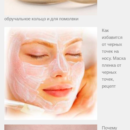
обручальное кольцо и для помолвки
Как
избавится
от черных
точек на
носу. Маска
пленка от
черных
точек,
рецепт
Почему