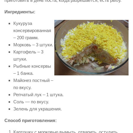
приготовить в день поста, когда разрешается, есть рыбу.
Ингредиенты:
Кукуруза
консервированная
– 200 грамм.
Морковь – 3 штуки.
Картофель – 3
штуки.
Рыбные консервы
– 1 банка.
Майонез постный –
по вкусу.
Репчатый лук – 1 штука.
Соль — по вкусу.
Зелень для украшения.
Способ приготовления:
Картошку с морковью вымыть, отварить, остудить.