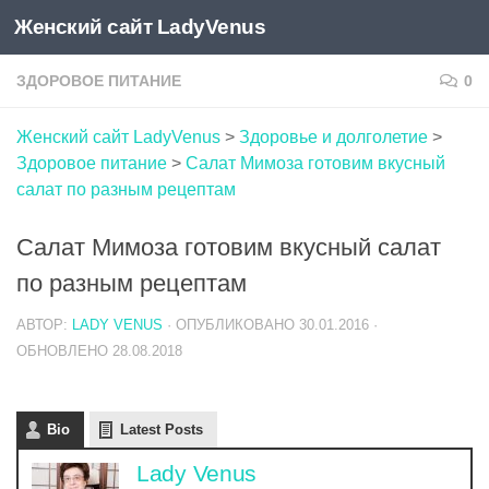
Женский сайт LadyVenus
Skip to content
ЗДОРОВОЕ ПИТАНИЕ
0
Женский сайт LadyVenus
>
Здоровье и долголетие
>
Здоровое питание
>
Салат Мимоза готовим вкусный
салат по разным рецептам
Салат Мимоза готовим вкусный салат
по разным рецептам
АВТОР:
LADY VENUS
· ОПУБЛИКОВАНО
30.01.2016
·
ОБНОВЛЕНО
28.08.2018
Bio
Latest Posts
Lady Venus