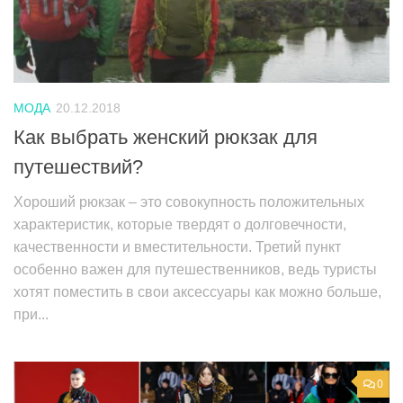
МОДА
20.12.2018
Как выбрать женский рюкзак для
путешествий?
Хороший рюкзак – это совокупность положительных
характеристик, которые твердят о долговечности,
качественности и вместительности. Третий пункт
особенно важен для путешественников, ведь туристы
хотят поместить в свои аксессуары как можно больше,
при...
0