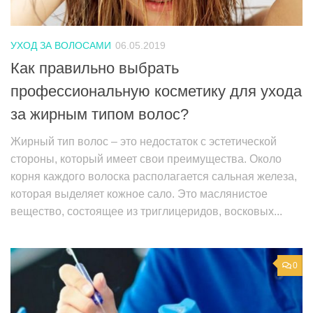
УХОД ЗА ВОЛОСАМИ
06.05.2019
Как правильно выбрать
профессиональную косметику для ухода
за жирным типом волос?
Жирный тип волос – это недостаток с эстетической
стороны, который имеет свои преимущества. Около
корня каждого волоска располагается сальная железа,
которая выделяет кожное сало. Это маслянистое
вещество, состоящее из триглицеридов, восковых...
0