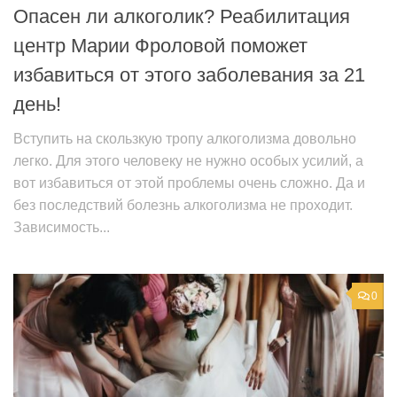
Опасен ли алкоголик? Реабилитация
центр Марии Фроловой поможет
избавиться от этого заболевания за 21
день!
Вступить на скользкую тропу алкоголизма довольно
легко. Для этого человеку не нужно особых усилий, а
вот избавиться от этой проблемы очень сложно. Да и
без последствий болезнь алкоголизма не проходит.
Зависимость...
0