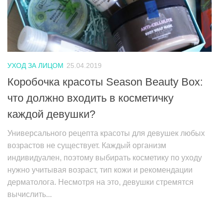
УХОД ЗА ЛИЦОМ
25.04.2019
Коробочка красоты Season Beauty Box:
что должно входить в косметичку
каждой девушки?
Универсального рецепта красоты для девушек любых
возрастов не существует. Каждый организм
индивидуален, поэтому выбирать косметику по уходу
нужно учитывая возраст, тип кожи и рекомендации
дерматолога. Несмотря на это, девушки стремятся
вычислить...