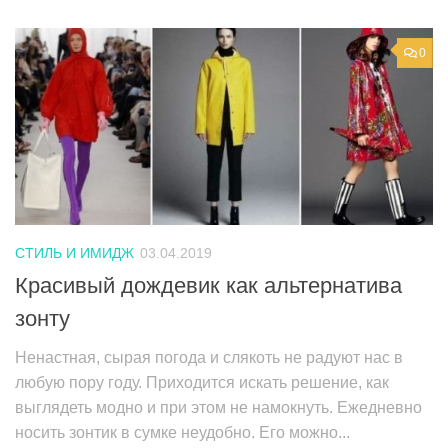
0
СТИЛЬ И ИМИДЖ
03.04.2019
Красивый дождевик как альтернатива
зонту
Ненастная, сырая погода и слякоть не радуют нас в
любую пору году. Приходится искать решение, как
выглядеть модно и при этом не намокнуть. Ежедневно
носить зонтик в сумке неудобно. Его можно...