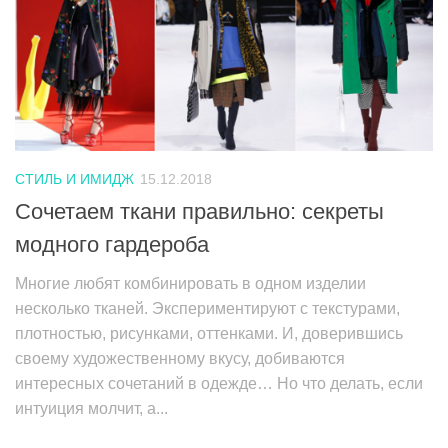
СТИЛЬ И ИМИДЖ
15.12.2018
Сочетаем ткани правильно: секреты
модного гардероба
Многие любят комбинировать в одном изделии
несколько тканей. Экспериментируют с текстурами,
плотностью, рисунками, оттенками. И, доверившись
своему художественному вкусу, добиваются
интересных сочетаний в одежде… Но что делать, если
интуиция молчит, а...