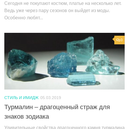
Сегодня не покупают костюм, платье на несколько лет.
Ведь уже через пару сезонов он выйдет из моды.
Особенно любят...
0
СТИЛЬ И ИМИДЖ
05.03.2019
Турмалин – драгоценный страж для
знаков зодиака
Удивительные свойства драгоценного камня турмалина