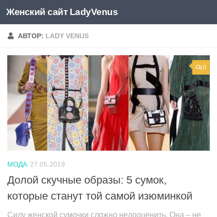
Женский сайт LadyVenus
Skip to content
АВТОР:
LADY VENUS
0
МОДА
27.05.2019
Долой скучные образы: 5 сумок,
которые станут той самой изюминкой
Силу женской сумочки сложно недооценить. Она – не