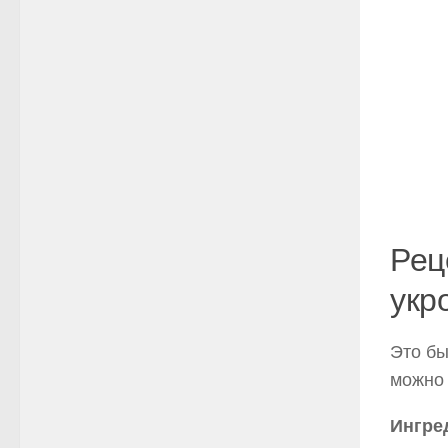
Рец
укр
Это бы
можно 
Ингре