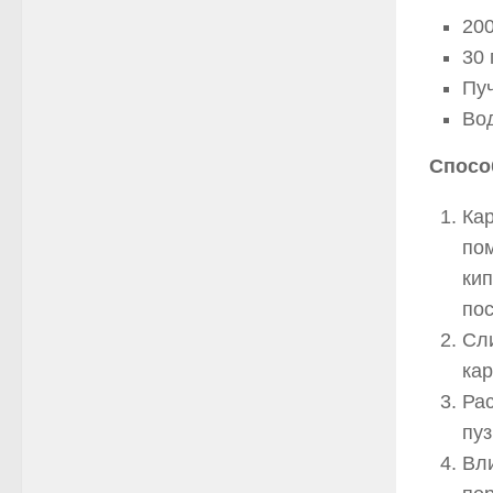
200
30 
Пуч
Вод
Спосо
Кар
пом
кип
пос
Сли
ка
Рас
пуз
Вли