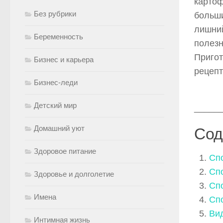
картоф
Без рубрики
больши
лишний
Беременность
полезн
Пригот
Бизнес и карьера
рецепт
Бизнес-леди
Детский мир
_____
Домашний уют
Сод
Здоровое питание
Сп
Сп
Здоровье и долголетие
Спо
Имена
Спо
Ви
Интимная жизнь