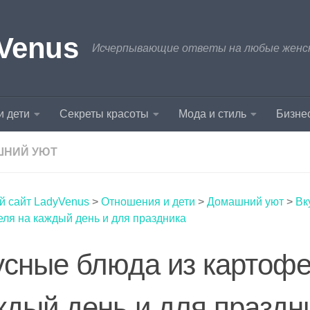
Venus
Исчерпывающие ответы на любые женски
и дети
Секреты красоты
Мода и стиль
Бизнес
ШНИЙ УЮТ
й сайт LadyVenus
>
Отношения и дети
>
Домашний уют
>
Вк
ля на каждый день и для праздника
усные блюда из картофе
ждый день и для праздн