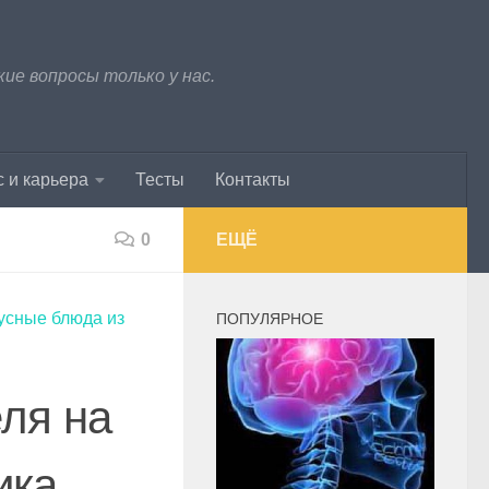
е вопросы только у нас.
 и карьера
Тесты
Контакты
0
ЕЩЁ
усные блюда из
ПОПУЛЯРНОЕ
ля на
ика