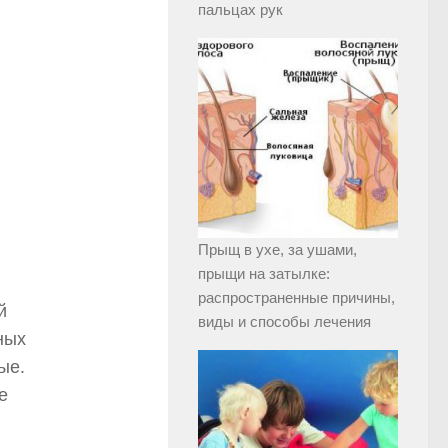
пальцах рук
Прыщ в ухе, за ушами,
прыщи на затылке:
распространенные причины,
й
виды и способы лечения
ных
ые.
е