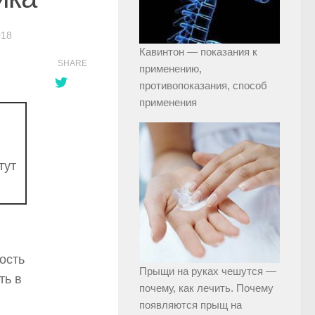
018
Кавинтон — показания к
SHARE
применению,
противопоказания, способ
применения
тут
ость
Прыщи на руках чешутся —
ть в
почему, как лечить. Почему
появляются прыщ на