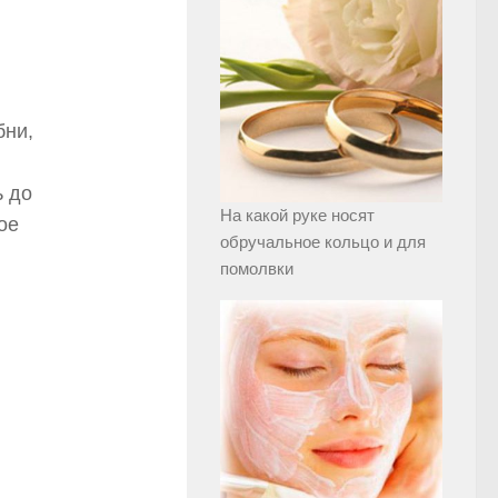
бни,
ь до
На какой руке носят
ое
обручальное кольцо и для
помолвки