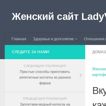
Skip to content
Женский сайт Lady
Главная
Здоровье и долголетие
Отношения 
СЛЕДИТЕ ЗА НАМИ:
ДОМА
СЛЕДУЮЩАЯ ПУБЛИКАЦИЯ
Женски
Простые способы приготовить
картофе
аппетитные котлеты из разного
фарша
Вк
ПРЕДЫДУЩАЯ ПУБЛИКАЦИЯ
ка
Заплетаем модный колосок на