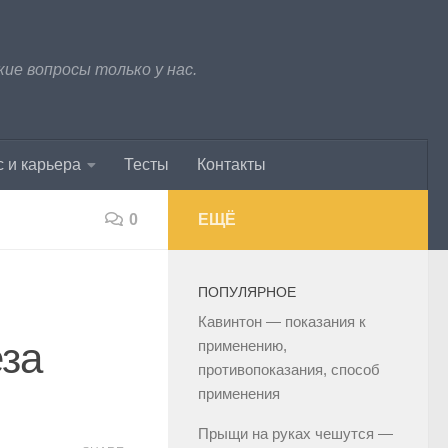
е вопросы только у нас.
 и карьера
Тесты
Контакты
0
ЕЩЁ
ПОПУЛЯРНОЕ
Кавинтон — показания к
еза
применению,
противопоказания, способ
применения
Прыщи на руках чешутся —