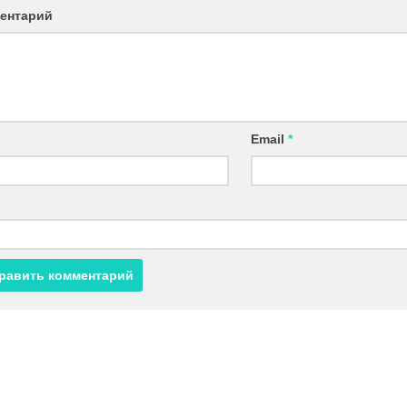
ентарий
Email
*