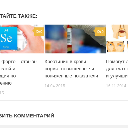
ТАЙТЕ ТАКЖЕ:
0
0
 форте – отзывы
Креатинин в крови –
Помогут 
телей и
норма, повышенные и
для глаз 
кция по
пониженные показатели
и улучши
нению
14.04.2015
16.11.2014
15
ВИТЬ КОММЕНТАРИЙ