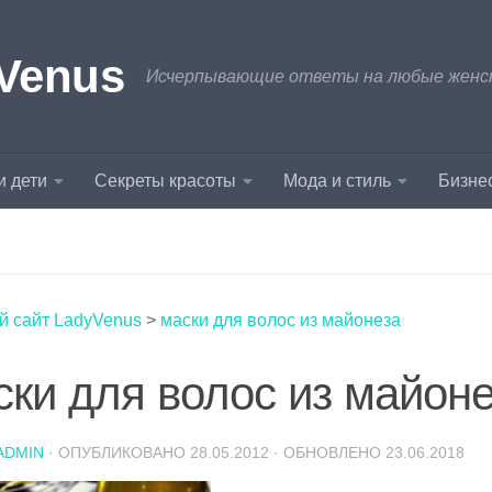
Venus
Исчерпывающие ответы на любые женски
и дети
Секреты красоты
Мода и стиль
Бизнес
й сайт LadyVenus
>
маски для волос из майонеза
ски для волос из майон
ADMIN
· ОПУБЛИКОВАНО
28.05.2012
· ОБНОВЛЕНО
23.06.2018