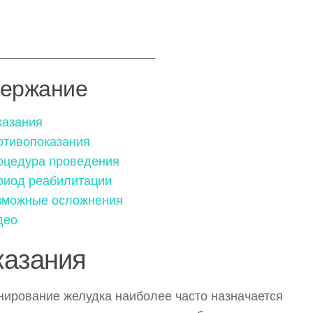
_______________________
ержание
казания
отивопоказания
оцедура проведения
риод реабилитации
зможные осложнения
део
казания
ирование желудка наиболее часто назначается