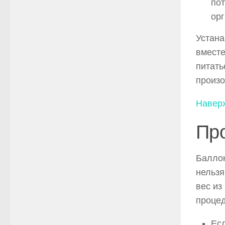
пот
орг
Устана
вместе
питать
произо
Навер
Пр
Баллон
нельзя
вес из
процед
Ес