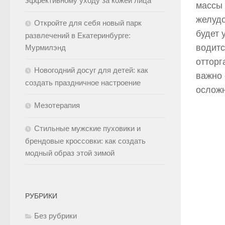
эффективному уходу за кожей лица
массы 
желудо
Откройте для себя новый парк
будет 
развлечений в Екатеринбурге:
водитс
Мурмилэнд
отторг
Новогодний досуг для детей: как
важно 
создать праздничное настроение
ослож
Мезотерапия
Стильные мужские пуховики и
брендовые кроссовки: как создать
модный образ этой зимой
РУБРИКИ
Без рубрики