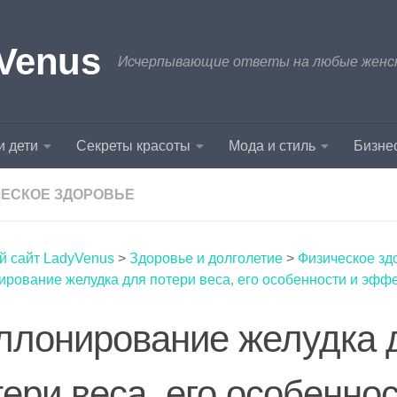
Venus
Исчерпывающие ответы на любые женски
и дети
Секреты красоты
Мода и стиль
Бизнес
ЕСКОЕ ЗДОРОВЬЕ
й сайт LadyVenus
>
Здоровье и долголетие
>
Физическое зд
рование желудка для потери веса, его особенности и эфф
ллонирование желудка 
тери веса, его особеннос