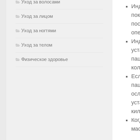
Уход за волосами
Инд
пок
Уход за лицом
пос
Уход за ногтями
оп
Ин
Уход за телом
уст
пац
Физическое здоровье
кол
Есл
пац
ос
уст
ки
Ког
мас