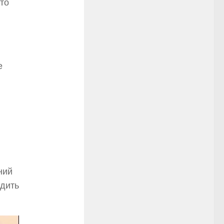
то
е
ний
одить