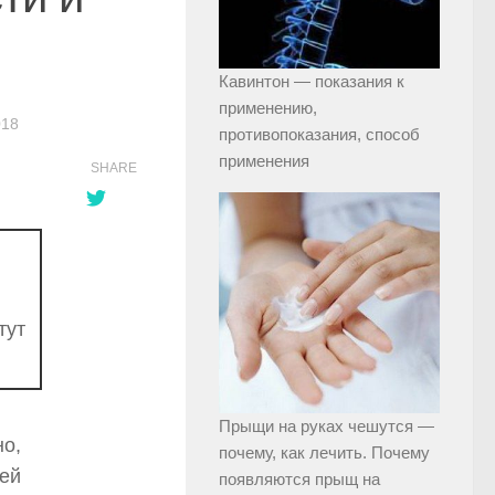
Кавинтон — показания к
применению,
018
противопоказания, способ
применения
SHARE
тут
Прыщи на руках чешутся —
но,
почему, как лечить. Почему
ней
появляются прыщ на