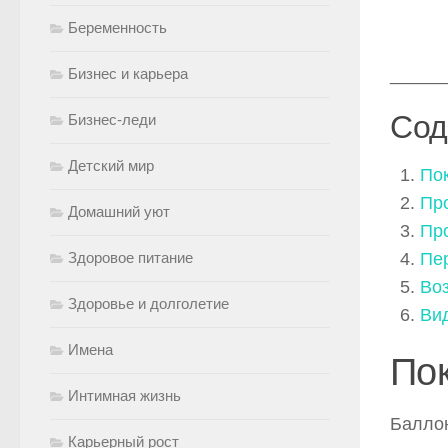
Беременность
Бизнес и карьера
_____
Сод
Бизнес-леди
Детский мир
По
Пр
Домашний уют
Пр
Здоровое питание
Пе
Во
Здоровье и долголетие
Ви
Имена
По
Интимная жизнь
Баллон
Карьерный рост