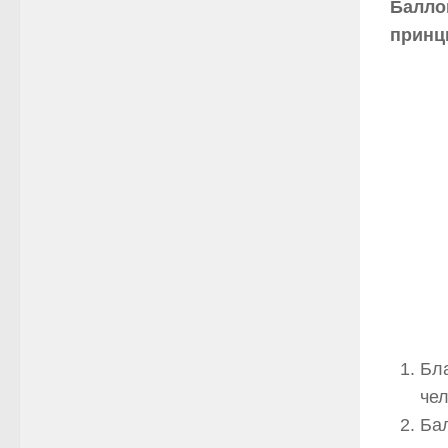
Балло
принц
Бла
че
Бал