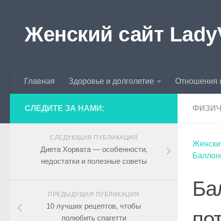
Skip to content
Женский сайт Lady
Главная
Здоровье и долголетие
Отношения 
СЛЕДИТЕ ЗА НАМИ:
ФИЗИЧ
СЛЕДУЮЩАЯ ПУБЛИКАЦИЯ
Женски
Диета Хорвата — особенности,
Баллони
недостатки и полезные советы
Ба
ПРЕДЫДУЩАЯ ПУБЛИКАЦИЯ
10 лучших рецептов, чтобы
по
полюбить спагетти