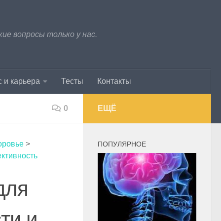
е вопросы только у нас.
 и карьера
Тесты
Контакты
0
ЕЩЁ
оровье
>
ПОПУЛЯРНОЕ
ективность
для
ти и