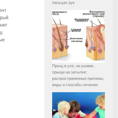
пальцах рук
ент
орый
нет
у,
ые
Прыщ в ухе, за ушами,
прыщи на затылке:
распространенные причины,
виды и способы лечения