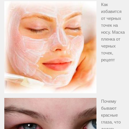
Как
избавится
от черных
точек на
носу. Маска
пленка от
черных
точек,
рецепт
Почему
бывают
красные
глаза, что
делать