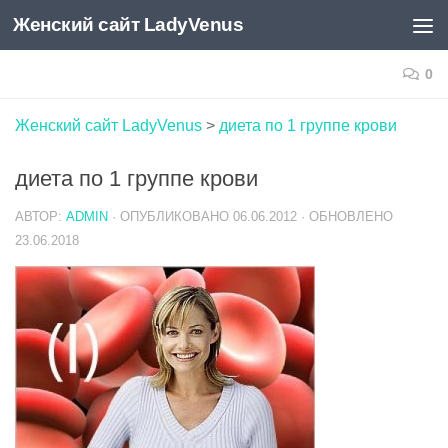
Женский сайт LadyVenus
Skip to content
0
Женский сайт LadyVenus
>
диета по 1 группе крови
диета по 1 группе крови
АВТОР:
ADMIN
· ОПУБЛИКОВАНО
06.06.2012
· ОБНОВЛЕНО
23.06.2018