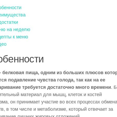
обенности
еимущества
достатки
ню на неделю
цепты к меню
део
обенности
– белковая пища, одним из больших плюсов кото
ся подавление чувства голода, так как на ее
аривание требуется достаточно много времени
. 
ительный материал для мышц, клеток и костей
зма, он принимает участие во всех процессах обмен
в, в том числе и метаболизме, который отвечает за
ливание лишних жировых отложений.