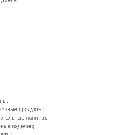
 диеты
:
пы;
лочные продукты;
огольные напитки;
чные изделия;
укты;