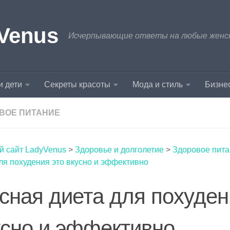
Venus
Исчерпывающие ответы на любые женски
и дети
Секреты красоты
Мода и стиль
Бизнес
ВОЕ ПИТАНИЕ
й сайт LadyVenus
>
Здоровье и долголетие
>
Здоровое пит
ля похудения это вкусно и эффективно
сная диета для похуден
усно и эффективно