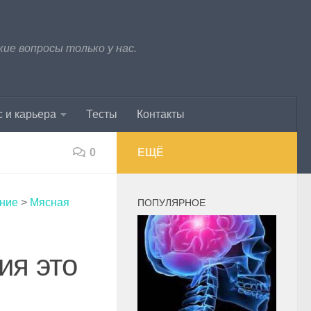
е вопросы только у нас.
 и карьера
Тесты
Контакты
0
ЕЩЁ
ание
>
Мясная
ПОПУЛЯРНОЕ
ия это