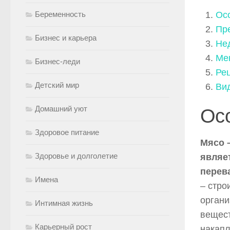
Беременность
Ос
Пр
Бизнес и карьера
Не
Ме
Бизнес-леди
Ре
Детский мир
Ви
Домашний уют
Ос
Здоровое питание
Мясо 
Здоровье и долголетие
являет
перев
Имена
– стро
органи
Интимная жизнь
вещест
Карьерный рост
накап