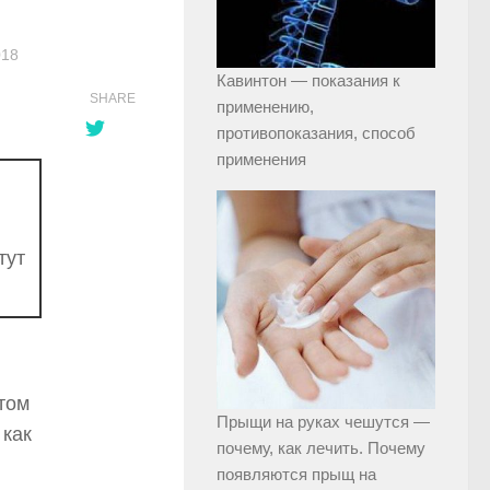
018
Кавинтон — показания к
SHARE
применению,
противопоказания, способ
применения
тут
этом
Прыщи на руках чешутся —
 как
почему, как лечить. Почему
появляются прыщ на