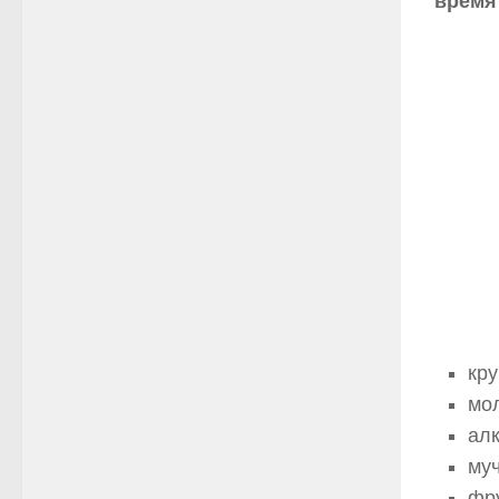
время
кру
мо
алк
му
фр