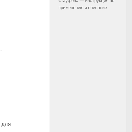
«Тауфон» — инструкция по
применению и описание
.
в для