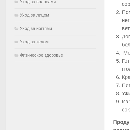
Уход за волосами
сор
Пом
Уход за лицом
нег
вет
Уход за ногтями
Доп
Уход за телом
бел
Мо
Физическое здоровье
Гот
(то
Кра
Пит
Ужи
Из 
сок
Проду