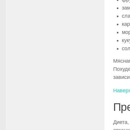
зам
сла
ка
мор
кук
сол
Мясная
Похуде
зависи
Навер
Пр
Диета,