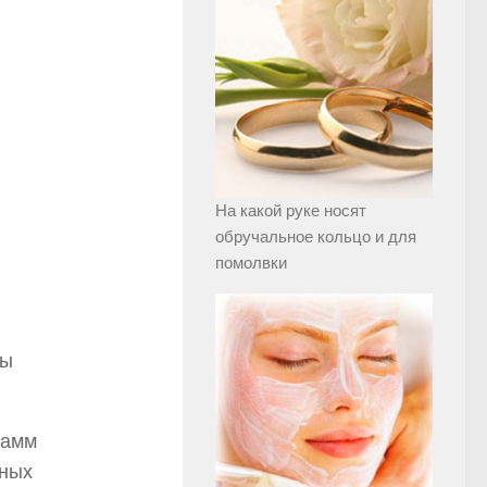
На какой руке носят
обручальное кольцо и для
помолвки
ты
рамм
рных